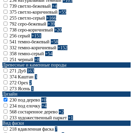
254
натуральный темный
+103
739
светло-бежевый
+4
375
светло-коричневый
+55
255
светло-серый
+166
792
серо-бежевый
+39
738
серо-коричневый
+20
256
серый
+151
541
темно-бежевый
+58
332
темно-коричневый
+152
358
темно-серый
+54
251
черный
+8
Древесные и каменные породы
271
Дуб
163
374
Каштан
3
272
Орех
2
273
Ясень
1
Дизайн
230
под дерево
+0
234
под елочку
+4
568
состаренное дерево
+2
233
художественный паркет
+1
Вид фаски
218
вдавленная фаска
7