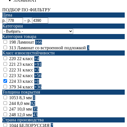
ЛАМИНАТ
ПОДБОР ПО ФИЛЬТРУ
Цена
р.
–
р.
Категории
Категория товара
198
Ламинат
166
313
Ламинат со встроенной подложкой
3
Класс износоустойчивости
220
22 класс
+4
221
23 класс
+91
222
31 класс
+3
223
32 класс
+56
224
33 класс
+0
379
34 класс
+36
Толщина покрытия
1053
8,3 мм
1
244
8,0 мм
92
247
10,0 мм
35
248
12,0 мм
43
Страна производства
1044
БЕЛОРУССИЯ
7