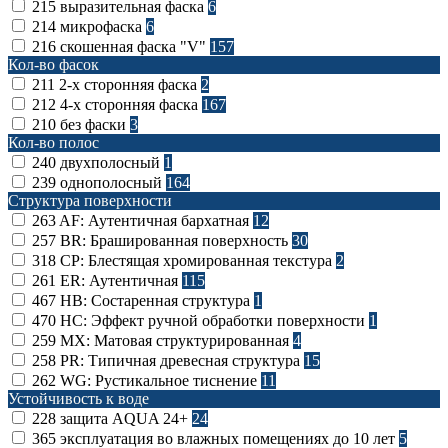
215
выразительная фаска
6
214
микрофаска
6
216
скошенная фаска "V"
157
Кол-во фасок
211
2-х сторонняя фаска
2
212
4-х сторонняя фаска
167
210
без фаски
3
Кол-во полос
240
двухполосный
1
239
однополосный
164
Структура поверхности
263
AF: Аутентичная бархатная
12
257
BR: Брашированная поверхность
30
318
CP: Блестящая хромированная текстура
2
261
ER: Аутентичная
115
467
HB: Состаренная структура
1
470
HC: Эффект ручной обработки поверхности
1
259
MX: Матовая структурированная
4
258
PR: Типичная древесная структура
15
262
WG: Рустикальное тиснение
11
Устойчивость к воде
228
защита AQUA 24+
24
365
эксплуатация во влажных помещениях до 10 лет
5