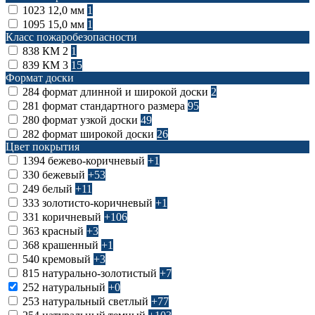
1023
12,0 мм
1
1095
15,0 мм
1
Класс пожаробезопасности
838
КМ 2
1
839
КМ 3
15
Формат доски
284
формат длинной и широкой доски
2
281
формат стандартного размера
95
280
формат узкой доски
49
282
формат широкой доски
26
Цвет покрытия
1394
бежево-коричневый
+1
330
бежевый
+53
249
белый
+11
333
золотисто-коричневый
+1
331
коричневый
+106
363
красный
+3
368
крашенный
+1
540
кремовый
+3
815
натурально-золотистый
+7
252
натуральный
+0
253
натуральный светлый
+77