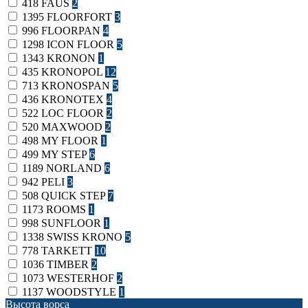
418
FAUS
2
1395
FLOORFORT
3
996
FLOORPAN
4
1298
ICON FLOOR
5
1343
KRONON
1
435
KRONOPOL
12
713
KRONOSPAN
5
436
KRONOTEX
4
522
LOC FLOOR
2
520
MAXWOOD
2
498
MY FLOOR
1
499
MY STEP
6
1189
NORLAND
6
942
PELI
3
508
QUICK STEP
7
1173
ROOMS
1
998
SUNFLOOR
1
1338
SWISS KRONO
5
778
TARKETT
10
1036
TIMBER
2
1073
WESTERHOF
2
1137
WOODSTYLE
1
Высота ворса