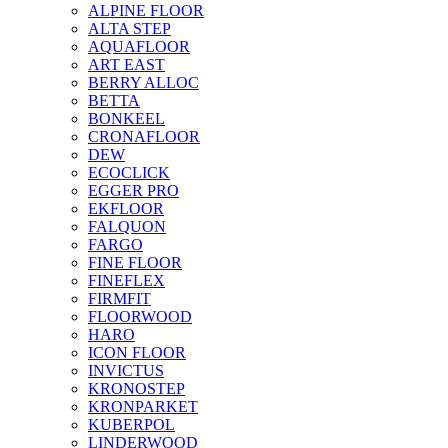
ALPINE FLOOR
ALTA STEP
AQUAFLOOR
ART EAST
BERRY ALLOC
BETTA
BONKEEL
CRONAFLOOR
DEW
ECOCLICK
EGGER PRO
EKFLOOR
FALQUON
FARGO
FINE FLOOR
FINEFLEX
FIRMFIT
FLOORWOOD
HARO
ICON FLOOR
INVICTUS
KRONOSTEP
KRONPARKET
KUBERPOL
LINDERWOOD