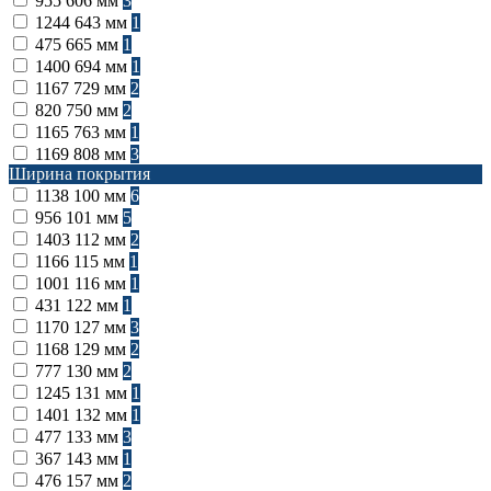
955
606 мм
3
1244
643 мм
1
475
665 мм
1
1400
694 мм
1
1167
729 мм
2
820
750 мм
2
1165
763 мм
1
1169
808 мм
3
Ширина покрытия
1138
100 мм
6
956
101 мм
5
1403
112 мм
2
1166
115 мм
1
1001
116 мм
1
431
122 мм
1
1170
127 мм
3
1168
129 мм
2
777
130 мм
2
1245
131 мм
1
1401
132 мм
1
477
133 мм
3
367
143 мм
1
476
157 мм
2