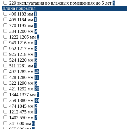
229
эксплуатация во влажных помещениях до 5 лет
4
Длина покрытия
406
1183 мм
1
405
1184 мм
1
770
1195 мм
2
334
1200 мм
9
1222
1205 мм
1
949
1216 мм
1
952
1217 мм
3
925
1218 мм
1
524
1220 мм
6
511
1261 мм
3
497
1285 мм
46
428
1286 мм
11
322
1290 мм
5
421
1292 мм
20
1344
1377 мм
1
359
1380 мм
34
474
1845 мм
2
1212
475 мм
1
1402
550 мм
2
341
600 мм
6