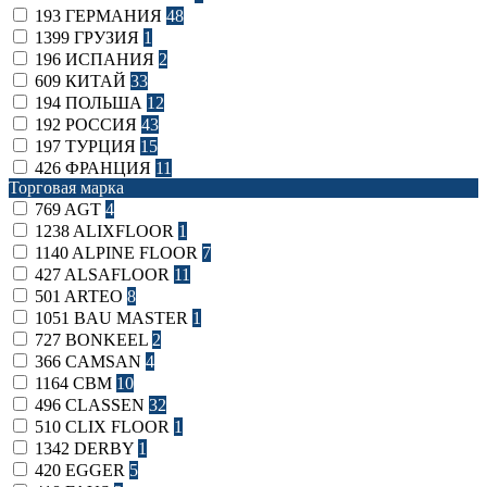
193
ГЕРМАНИЯ
48
1399
ГРУЗИЯ
1
196
ИСПАНИЯ
2
609
КИТАЙ
33
194
ПОЛЬША
12
192
РОССИЯ
43
197
ТУРЦИЯ
15
426
ФРАНЦИЯ
11
Торговая марка
769
AGT
4
1238
ALIXFLOOR
1
1140
ALPINE FLOOR
7
427
ALSAFLOOR
11
501
ARTEO
8
1051
BAU MASTER
1
727
BONKEEL
2
366
CAMSAN
4
1164
CBM
10
496
CLASSEN
32
510
CLIX FLOOR
1
1342
DERBY
1
420
EGGER
5