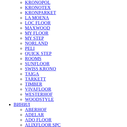
KRONOPOL
KRONOTEX
KRONPARKET
LA MOENA
LOC FLOOR
MAXWOOD
MY FLOOR
MY STEP
NORLAND
PELI
QUICK STEP
ROOMS
SUNFLOOR
SWISS KRONO
TAIGA
TARKETT
TIMBER
VIVAFLOOR
WESTERHOF
WOODSTYLE
ВИНИЛ
ABERHOF
ADELAR
ADO FLOOR
ALIXFLOOR SPC