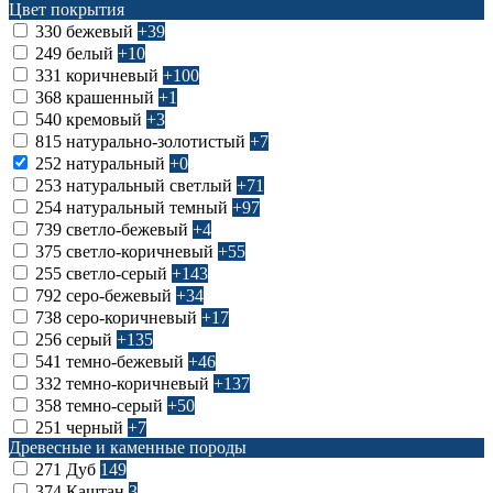
Цвет покрытия
330
бежевый
+39
249
белый
+10
331
коричневый
+100
368
крашенный
+1
540
кремовый
+3
815
натурально-золотистый
+7
252
натуральный
+0
253
натуральный светлый
+71
254
натуральный темный
+97
739
светло-бежевый
+4
375
светло-коричневый
+55
255
светло-серый
+143
792
серо-бежевый
+34
738
серо-коричневый
+17
256
серый
+135
541
темно-бежевый
+46
332
темно-коричневый
+137
358
темно-серый
+50
251
черный
+7
Древесные и каменные породы
271
Дуб
149
374
Каштан
3