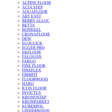
ALPINE FLOOR
ALTA STEP
AQUAFLOOR
ART EAST
BERRY ALLOC
BETTA
BONKEEL
CRONAFLOOR
DEW
ECOCLICK
EGGER PRO
EKFLOOR
FALQUON
FARGO
FINE FLOOR
FINEFLEX
FIRMFIT
FLOORWOOD
HARO
ICON FLOOR
INVICTUS
KRONOSTEP
KRONPARKET
KUBERPOL
LINDERWOOD