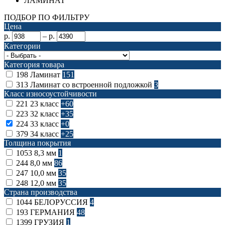
ЛАМИНАТ
ПОДБОР ПО ФИЛЬТРУ
Цена
р.
–
р.
Категории
Категория товара
198
Ламинат
151
313
Ламинат со встроенной подложкой
3
Класс износоустойчивости
221
23 класс
+60
223
32 класс
+35
224
33 класс
+0
379
34 класс
+25
Толщина покрытия
1053
8,3 мм
1
244
8,0 мм
86
247
10,0 мм
35
248
12,0 мм
35
Страна производства
1044
БЕЛОРУССИЯ
4
193
ГЕРМАНИЯ
48
1399
ГРУЗИЯ
1