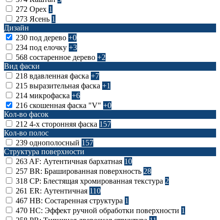
272
Орех
1
273
Ясень
1
Дизайн
230
под дерево
+0
234
под елочку
+3
568
состаренное дерево
+2
Вид фаски
218
вдавленная фаска
+7
215
выразительная фаска
+1
214
микрофаска
+6
216
скошенная фаска "V"
+0
Кол-во фасок
212
4-х сторонняя фаска
157
Кол-во полос
239
однополосный
157
Структура поверхности
263
AF: Аутентичная бархатная
10
257
BR: Брашированная поверхность
28
318
CP: Блестящая хромированная текстура
2
261
ER: Аутентичная
110
467
HB: Состаренная структура
1
470
HC: Эффект ручной обработки поверхности
1