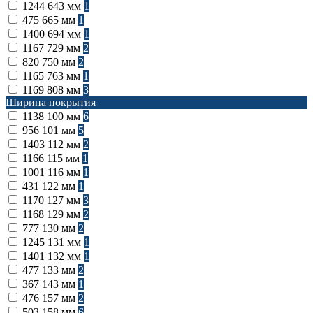
1244
643 мм
1
475
665 мм
1
1400
694 мм
1
1167
729 мм
2
820
750 мм
2
1165
763 мм
1
1169
808 мм
3
Ширина покрытия
1138
100 мм
6
956
101 мм
5
1403
112 мм
2
1166
115 мм
1
1001
116 мм
1
431
122 мм
1
1170
127 мм
3
1168
129 мм
2
777
130 мм
2
1245
131 мм
1
1401
132 мм
1
477
133 мм
2
367
143 мм
1
476
157 мм
2
503
158 мм
6