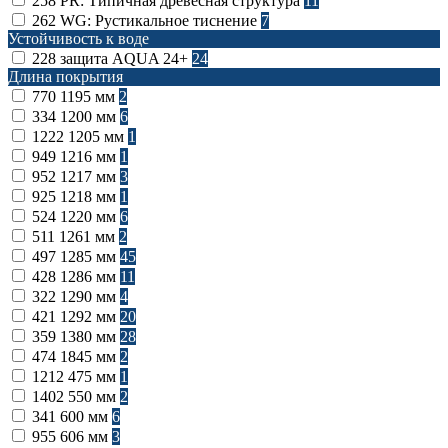
258
PR: Типичная древесная структура
11
262
WG: Рустикальное тиснение
7
Устойчивость к воде
228
защита AQUA 24+
24
Длина покрытия
770
1195 мм
2
334
1200 мм
6
1222
1205 мм
1
949
1216 мм
1
952
1217 мм
3
925
1218 мм
1
524
1220 мм
6
511
1261 мм
2
497
1285 мм
45
428
1286 мм
11
322
1290 мм
4
421
1292 мм
20
359
1380 мм
28
474
1845 мм
2
1212
475 мм
1
1402
550 мм
2
341
600 мм
6
955
606 мм
3