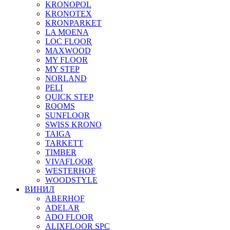
KRONOPOL
KRONOTEX
KRONPARKET
LA MOENA
LOC FLOOR
MAXWOOD
MY FLOOR
MY STEP
NORLAND
PELI
QUICK STEP
ROOMS
SUNFLOOR
SWISS KRONO
TAIGA
TARKETT
TIMBER
VIVAFLOOR
WESTERHOF
WOODSTYLE
ВИНИЛ
ABERHOF
ADELAR
ADO FLOOR
ALIXFLOOR SPC