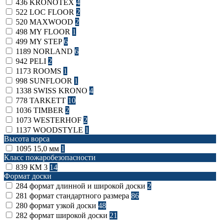
436
KRONOTEX
4
522
LOC FLOOR
2
520
MAXWOOD
2
498
MY FLOOR
1
499
MY STEP
6
1189
NORLAND
6
942
PELI
2
1173
ROOMS
1
998
SUNFLOOR
1
1338
SWISS KRONO
4
778
TARKETT
10
1036
TIMBER
2
1073
WESTERHOF
2
1137
WOODSTYLE
1
Высота ворса
1095
15,0 мм
1
Класс пожаробезопасности
839
КМ 3
14
Формат доски
284
формат длинной и широкой доски
2
281
формат стандартного размера
86
280
формат узкой доски
48
282
формат широкой доски
21