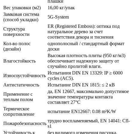
плашки
Вес упаковки (м2)
16,00 кг/упак
Замковая система
5G-System
(способ укладки)
ER (Registered Emboss): оптика под
Структура
натуральное дерево за счет
поверхности
соответствия декора и тиснения
Кол-во полос
однополосный / стандартный формат
(дизайн)
доски
Высокая плотность плиты (950 кг/м3)
Влагостойкость
обеспечивает надежную защиту от
случайно пролитой влаги.
Испытания DIN EN 13329: IP ≥ 6000
Износоустойчивость
cycles (AC5).
Антистатичность
Испытание DIN EN 1815: ≤ 2 кВ
да, EN 12667, максимально допустимое
Применение с
значение температуры контакта
теплым полом
составляет 27°С
Термическое
испытание EN12667: 0.08 m²K/W
сопротивление
трудно воспламеняемый, EN 14041: Cfl-
Пожаробезопасность
s1
Устойчивость к
без видимого изменения рисунка,