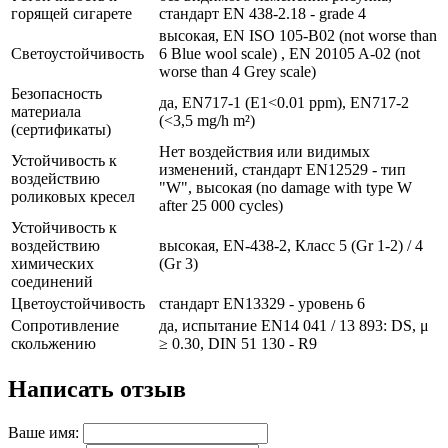
горящей сигарете
стандарт EN 438-2.18 - grade 4
высокая, EN ISO 105-B02 (not worse than
Светоустойчивость
6 Blue wool scale) , EN 20105 A-02 (not
worse than 4 Grey scale)
Безопасность
да, EN717-1 (E1<0.01 ppm), EN717-2
материала
(<3,5 mg/h m²)
(сертификаты)
Нет воздействия или видимых
Устойчивость к
изменений, стандарт EN12529 - тип
воздействию
"W", высокая (no damage with type W
роликовых кресел
after 25 000 cycles)
Устойчивость к
воздействию
высокая, EN-438-2, Класс 5 (Gr 1-2) / 4
химических
(Gr 3)
соединений
Цветоустойчивость
стандарт EN13329 - уровень 6
Сопротивление
да, испытание EN14 041 / 13 893: DS, μ
скольжению
≥ 0.30, DIN 51 130 - R9
Написать отзыв
Ваше имя: