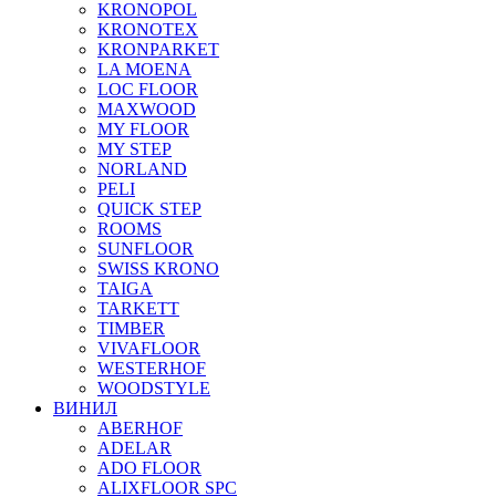
KRONOPOL
KRONOTEX
KRONPARKET
LA MOENA
LOC FLOOR
MAXWOOD
MY FLOOR
MY STEP
NORLAND
PELI
QUICK STEP
ROOMS
SUNFLOOR
SWISS KRONO
TAIGA
TARKETT
TIMBER
VIVAFLOOR
WESTERHOF
WOODSTYLE
ВИНИЛ
ABERHOF
ADELAR
ADO FLOOR
ALIXFLOOR SPC