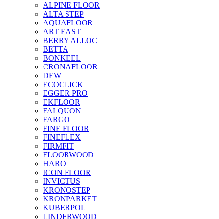
ALPINE FLOOR
ALTA STEP
AQUAFLOOR
ART EAST
BERRY ALLOC
BETTA
BONKEEL
CRONAFLOOR
DEW
ECOCLICK
EGGER PRO
EKFLOOR
FALQUON
FARGO
FINE FLOOR
FINEFLEX
FIRMFIT
FLOORWOOD
HARO
ICON FLOOR
INVICTUS
KRONOSTEP
KRONPARKET
KUBERPOL
LINDERWOOD