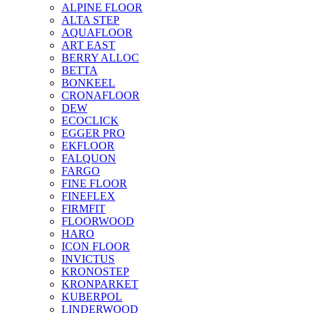
ALPINE FLOOR
ALTA STEP
AQUAFLOOR
ART EAST
BERRY ALLOC
BETTA
BONKEEL
CRONAFLOOR
DEW
ECOCLICK
EGGER PRO
EKFLOOR
FALQUON
FARGO
FINE FLOOR
FINEFLEX
FIRMFIT
FLOORWOOD
HARO
ICON FLOOR
INVICTUS
KRONOSTEP
KRONPARKET
KUBERPOL
LINDERWOOD