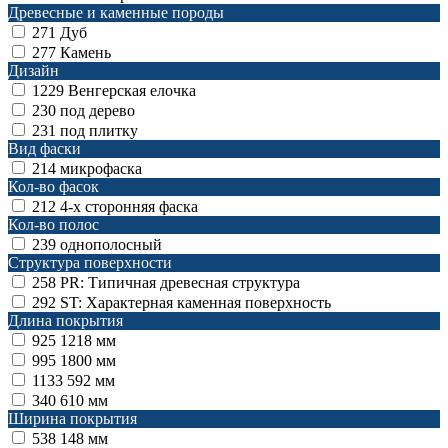
Древесные и каменные породы
271
Дуб
277
Камень
Дизайн
1229
Венгерская елочка
230
под дерево
231
под плитку
Вид фаски
214
микрофаска
Кол-во фасок
212
4-х сторонняя фаска
Кол-во полос
239
однополосный
Структура поверхности
258
PR: Типичная древесная структура
292
ST: Характерная каменная поверхность
Длина покрытия
925
1218 мм
995
1800 мм
1133
592 мм
340
610 мм
Ширина покрытия
538
148 мм