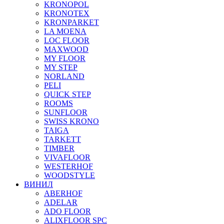
KRONOPOL
KRONOTEX
KRONPARKET
LA MOENA
LOC FLOOR
MAXWOOD
MY FLOOR
MY STEP
NORLAND
PELI
QUICK STEP
ROOMS
SUNFLOOR
SWISS KRONO
TAIGA
TARKETT
TIMBER
VIVAFLOOR
WESTERHOF
WOODSTYLE
ВИНИЛ
ABERHOF
ADELAR
ADO FLOOR
ALIXFLOOR SPC