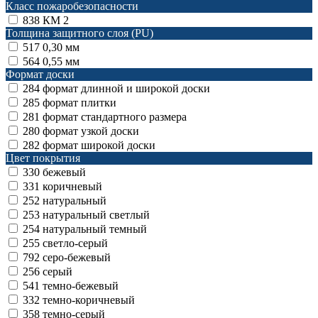
Класс пожаробезопасности
838
КМ 2
Толщина защитного слоя (PU)
517
0,30 мм
564
0,55 мм
Формат доски
284
формат длинной и широкой доски
285
формат плитки
281
формат стандартного размера
280
формат узкой доски
282
формат широкой доски
Цвет покрытия
330
бежевый
331
коричневый
252
натуральный
253
натуральный светлый
254
натуральный темный
255
светло-серый
792
серо-бежевый
256
серый
541
темно-бежевый
332
темно-коричневый
358
темно-серый