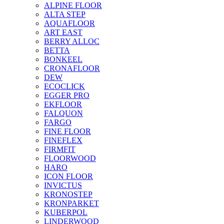
ALPINE FLOOR
ALTA STEP
AQUAFLOOR
ART EAST
BERRY ALLOC
BETTA
BONKEEL
CRONAFLOOR
DEW
ECOCLICK
EGGER PRO
EKFLOOR
FALQUON
FARGO
FINE FLOOR
FINEFLEX
FIRMFIT
FLOORWOOD
HARO
ICON FLOOR
INVICTUS
KRONOSTEP
KRONPARKET
KUBERPOL
LINDERWOOD