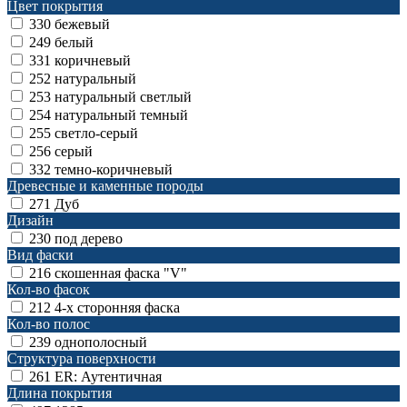
Цвет покрытия
330
бежевый
249
белый
331
коричневый
252
натуральный
253
натуральный светлый
254
натуральный темный
255
светло-серый
256
серый
332
темно-коричневый
Древесные и каменные породы
271
Дуб
Дизайн
230
под дерево
Вид фаски
216
скошенная фаска "V"
Кол-во фасок
212
4-х сторонняя фаска
Кол-во полос
239
однополосный
Структура поверхности
261
ER: Аутентичная
Длина покрытия