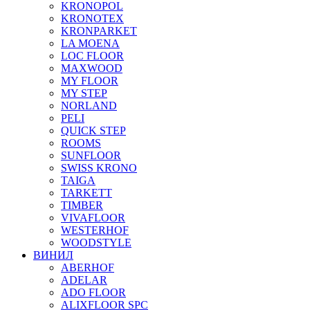
KRONOPOL
KRONOTEX
KRONPARKET
LA MOENA
LOC FLOOR
MAXWOOD
MY FLOOR
MY STEP
NORLAND
PELI
QUICK STEP
ROOMS
SUNFLOOR
SWISS KRONO
TAIGA
TARKETT
TIMBER
VIVAFLOOR
WESTERHOF
WOODSTYLE
ВИНИЛ
ABERHOF
ADELAR
ADO FLOOR
ALIXFLOOR SPC