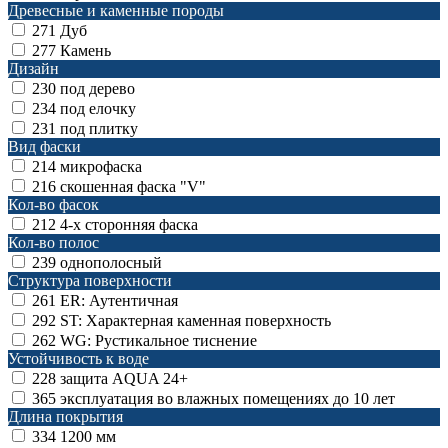
Древесные и каменные породы
271
Дуб
277
Камень
Дизайн
230
под дерево
234
под елочку
231
под плитку
Вид фаски
214
микрофаска
216
скошенная фаска "V"
Кол-во фасок
212
4-х сторонняя фаска
Кол-во полос
239
однополосный
Структура поверхности
261
ER: Аутентичная
292
ST: Характерная каменная поверхность
262
WG: Рустикальное тиснение
Устойчивость к воде
228
защита AQUA 24+
365
эксплуатация во влажных помещениях до 10 лет
Длина покрытия
334
1200 мм