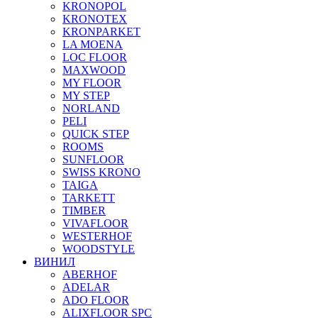
KRONOPOL
KRONOTEX
KRONPARKET
LA MOENA
LOC FLOOR
MAXWOOD
MY FLOOR
MY STEP
NORLAND
PELI
QUICK STEP
ROOMS
SUNFLOOR
SWISS KRONO
TAIGA
TARKETT
TIMBER
VIVAFLOOR
WESTERHOF
WOODSTYLE
ВИНИЛ
ABERHOF
ADELAR
ADO FLOOR
ALIXFLOOR SPC