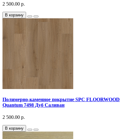
2 500.00 р.
В корзину
Полимерно-каменное покрытие SPC FLOORWOOD
Quantum 7498 Дуб Саливан
2 500.00 р.
В корзину