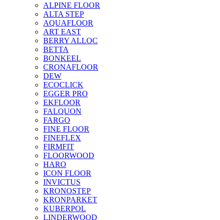
ALPINE FLOOR
ALTA STEP
AQUAFLOOR
ART EAST
BERRY ALLOC
BETTA
BONKEEL
CRONAFLOOR
DEW
ECOCLICK
EGGER PRO
EKFLOOR
FALQUON
FARGO
FINE FLOOR
FINEFLEX
FIRMFIT
FLOORWOOD
HARO
ICON FLOOR
INVICTUS
KRONOSTEP
KRONPARKET
KUBERPOL
LINDERWOOD