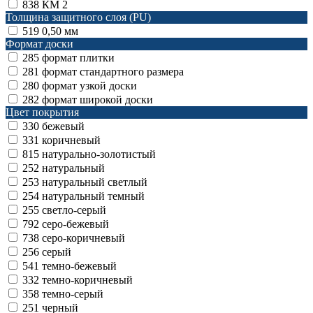
838
КМ 2
Толщина защитного слоя (PU)
519
0,50 мм
Формат доски
285
формат плитки
281
формат стандартного размера
280
формат узкой доски
282
формат широкой доски
Цвет покрытия
330
бежевый
331
коричневый
815
натурально-золотистый
252
натуральный
253
натуральный светлый
254
натуральный темный
255
светло-серый
792
серо-бежевый
738
серо-коричневый
256
серый
541
темно-бежевый
332
темно-коричневый
358
темно-серый
251
черный