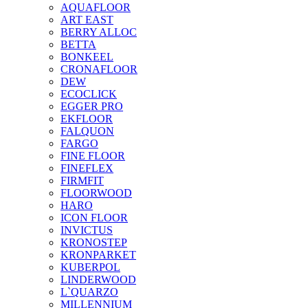
AQUAFLOOR
ART EAST
BERRY ALLOC
BETTA
BONKEEL
CRONAFLOOR
DEW
ECOCLICK
EGGER PRO
EKFLOOR
FALQUON
FARGO
FINE FLOOR
FINEFLEX
FIRMFIT
FLOORWOOD
HARO
ICON FLOOR
INVICTUS
KRONOSTEP
KRONPARKET
KUBERPOL
LINDERWOOD
L`QUARZO
MILLENNIUM