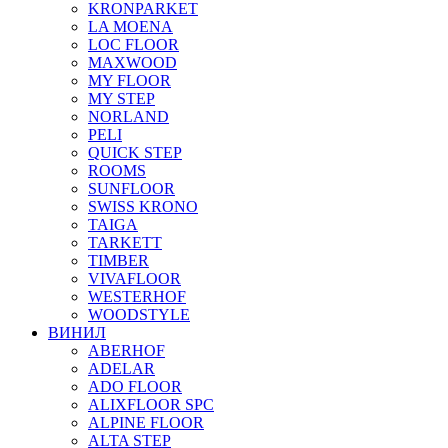
KRONPARKET
LA MOENA
LOC FLOOR
MAXWOOD
MY FLOOR
MY STEP
NORLAND
PELI
QUICK STEP
ROOMS
SUNFLOOR
SWISS KRONO
TAIGA
TARKETT
TIMBER
VIVAFLOOR
WESTERHOF
WOODSTYLE
ВИНИЛ
ABERHOF
ADELAR
ADO FLOOR
ALIXFLOOR SPC
ALPINE FLOOR
ALTA STEP