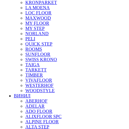
KRONPARKET
LA MOENA
LOC FLOOR
MAXWOOD
MY FLOOR
MY STEP
NORLAND
PELI
QUICK STEP
ROOMS
SUNFLOOR
SWISS KRONO
TAIGA
TARKETT
TIMBER
VIVAFLOOR
WESTERHOF
WOODSTYLE
ВИНИЛ
ABERHOF
ADELAR
ADO FLOOR
ALIXFLOOR SPC
ALPINE FLOOR
ALTA STEP