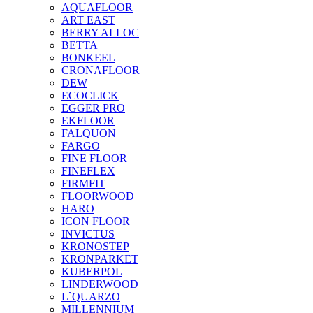
AQUAFLOOR
ART EAST
BERRY ALLOC
BETTA
BONKEEL
CRONAFLOOR
DEW
ECOCLICK
EGGER PRO
EKFLOOR
FALQUON
FARGO
FINE FLOOR
FINEFLEX
FIRMFIT
FLOORWOOD
HARO
ICON FLOOR
INVICTUS
KRONOSTEP
KRONPARKET
KUBERPOL
LINDERWOOD
L`QUARZO
MILLENNIUM