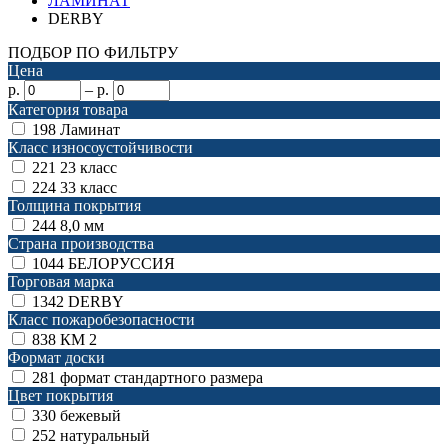
ЛАМИНАТ
DERBY
ПОДБОР ПО ФИЛЬТРУ
Цена
р.
–
р.
Категория товара
198
Ламинат
Класс износоустойчивости
221
23 класс
224
33 класс
Толщина покрытия
244
8,0 мм
Страна производства
1044
БЕЛОРУССИЯ
Торговая марка
1342
DERBY
Класс пожаробезопасности
838
КМ 2
Формат доски
281
формат стандартного размера
Цвет покрытия
330
бежевый
252
натуральный