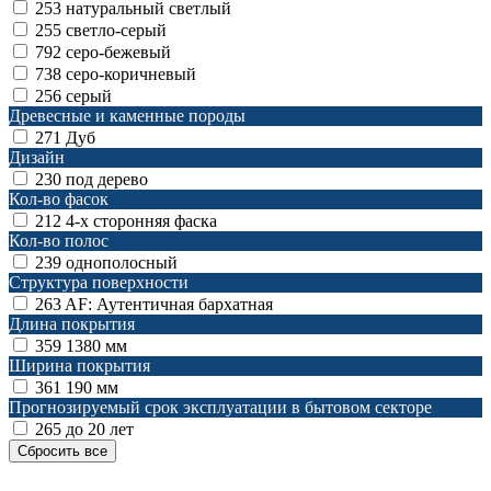
253
натуральный светлый
255
светло-серый
792
серо-бежевый
738
серо-коричневый
256
серый
Древесные и каменные породы
271
Дуб
Дизайн
230
под дерево
Кол-во фасок
212
4-х сторонняя фаска
Кол-во полос
239
однополосный
Структура поверхности
263
AF: Аутентичная бархатная
Длина покрытия
359
1380 мм
Ширина покрытия
361
190 мм
Прогнозируемый срок эксплуатации в бытовом секторе
265
до 20 лет