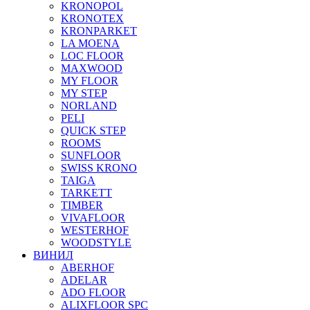
KRONOPOL
KRONOTEX
KRONPARKET
LA MOENA
LOC FLOOR
MAXWOOD
MY FLOOR
MY STEP
NORLAND
PELI
QUICK STEP
ROOMS
SUNFLOOR
SWISS KRONO
TAIGA
TARKETT
TIMBER
VIVAFLOOR
WESTERHOF
WOODSTYLE
ВИНИЛ
ABERHOF
ADELAR
ADO FLOOR
ALIXFLOOR SPC