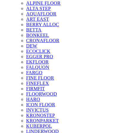
ALPINE FLOOR
ALTA STEP
AQUAFLOOR
ART EAST
BERRY ALLOC
BETTA
BONKEEL
CRONAFLOOR
DEW
ECOCLICK
EGGER PRO
EKFLOOR
FALQUON
FARGO
FINE FLOOR
FINEFLEX
FIRMFIT
FLOORWOOD
HARO
ICON FLOOR
INVICTUS
KRONOSTEP
KRONPARKET
KUBERPOL
LINDERWOOD