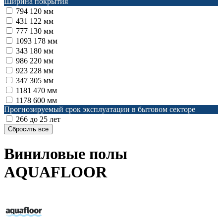
Ширина покрытия
794
120 мм
431
122 мм
777
130 мм
1093
178 мм
343
180 мм
986
220 мм
923
228 мм
347
305 мм
1181
470 мм
1178
600 мм
Прогнозируемый срок эксплуатации в бытовом секторе
266
до 25 лет
Виниловые полы
AQUAFLOOR