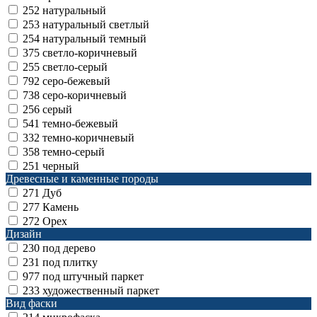
252
натуральный
253
натуральный светлый
254
натуральный темный
375
светло-коричневый
255
светло-серый
792
серо-бежевый
738
серо-коричневый
256
серый
541
темно-бежевый
332
темно-коричневый
358
темно-серый
251
черный
Древесные и каменные породы
271
Дуб
277
Камень
272
Орех
Дизайн
230
под дерево
231
под плитку
977
под штучный паркет
233
художественный паркет
Вид фаски