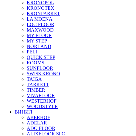
KRONOPOL
KRONOTEX
KRONPARKET
LA MOENA
LOC FLOOR
MAXWOOD
MY FLOOR
MY STEP
NORLAND
PELI
QUICK STEP
ROOMS
SUNFLOOR
SWISS KRONO
TAIGA
TARKETT
TIMBER
VIVAFLOOR
WESTERHOF
WOODSTYLE
ВИНИЛ
ABERHOF
ADELAR
ADO FLOOR
ALIXFLOOR SPC