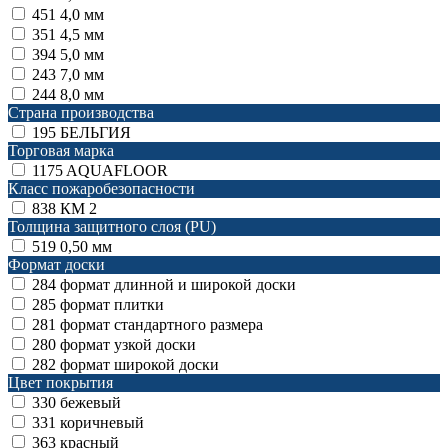
451
4,0 мм
351
4,5 мм
394
5,0 мм
243
7,0 мм
244
8,0 мм
Страна производства
195
БЕЛЬГИЯ
Торговая марка
1175
AQUAFLOOR
Класс пожаробезопасности
838
КМ 2
Толщина защитного слоя (PU)
519
0,50 мм
Формат доски
284
формат длинной и широкой доски
285
формат плитки
281
формат стандартного размера
280
формат узкой доски
282
формат широкой доски
Цвет покрытия
330
бежевый
331
коричневый
363
красный