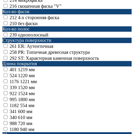
214
микрофаска
216
скошенная фаска "V"
Кол-во фасок
212
4-х сторонняя фаска
210
без фаски
Кол-во полос
239
однополосный
Структура поверхности
261
ER: Аутентичная
258
PR: Типичная древесная структура
292
ST: Характерная каменная поверхность
Длина покрытия
401
1219 мм
524
1220 мм
1176
1221 мм
339
1520 мм
922
1524 мм
995
1800 мм
1182
554 мм
341
600 мм
340
610 мм
988
720 мм
1180
940 мм