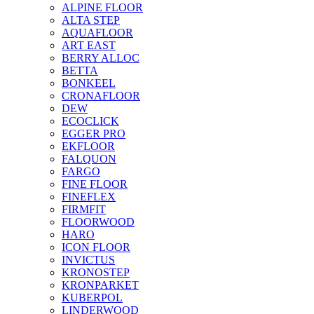
ALPINE FLOOR
ALTA STEP
AQUAFLOOR
ART EAST
BERRY ALLOC
BETTA
BONKEEL
CRONAFLOOR
DEW
ECOCLICK
EGGER PRO
EKFLOOR
FALQUON
FARGO
FINE FLOOR
FINEFLEX
FIRMFIT
FLOORWOOD
HARO
ICON FLOOR
INVICTUS
KRONOSTEP
KRONPARKET
KUBERPOL
LINDERWOOD