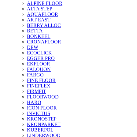
ALPINE FLOOR
ALTA STEP
AQUAFLOOR
ART EAST
BERRY ALLOC
BETTA
BONKEEL
CRONAFLOOR
DEW
ECOCLICK
EGGER PRO
EKFLOOR
FALQUON
FARGO
FINE FLOOR
FINEFLEX
FIRMFIT
FLOORWOOD
HARO
ICON FLOOR
INVICTUS
KRONOSTEP
KRONPARKET
KUBERPOL
LINDERWOOD