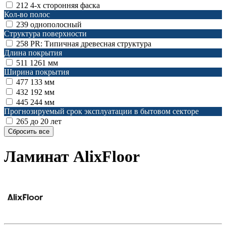
212
4-х сторонняя фаска
Кол-во полос
239
однополосный
Структура поверхности
258
PR: Типичная древесная структура
Длина покрытия
511
1261 мм
Ширина покрытия
477
133 мм
432
192 мм
445
244 мм
Прогнозируемый срок эксплуатации в бытовом секторе
265
до 20 лет
Ламинат AlixFloor