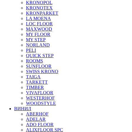
KRONOPOL
KRONOTEX
KRONPARKET
LA MOENA
LOC FLOOR
MAXWOOD
MY FLOOR
MY STEP
NORLAND
PELI
QUICK STEP
ROOMS
SUNFLOOR
SWISS KRONO
TAIGA
TARKETT
TIMBER
VIVAFLOOR
WESTERHOF
WOODSTYLE
ВИНИЛ
ABERHOF
ADELAR
ADO FLOOR
ALIXFLOOR SPC