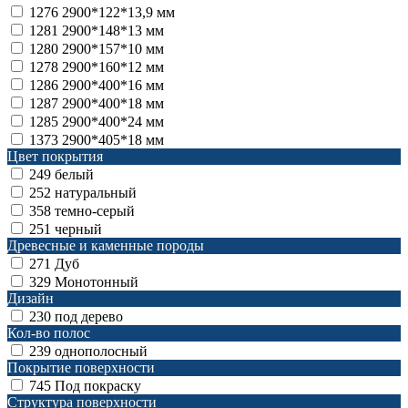
1276
2900*122*13,9 мм
1281
2900*148*13 мм
1280
2900*157*10 мм
1278
2900*160*12 мм
1286
2900*400*16 мм
1287
2900*400*18 мм
1285
2900*400*24 мм
1373
2900*405*18 мм
Цвет покрытия
249
белый
252
натуральный
358
темно-серый
251
черный
Древесные и каменные породы
271
Дуб
329
Монотонный
Дизайн
230
под дерево
Кол-во полос
239
однополосный
Покрытие поверхности
745
Под покраску
Структура поверхности