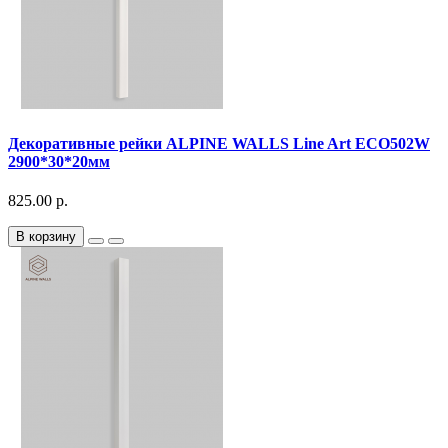
Декоративныe рейки ALPINE WALLS Line Art ECO502W
2900*30*20мм
825.00 р.
В корзину