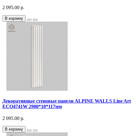
2 095.00 р.
В корзину
Декоративныe стеновые панели ALPINE WALLS Line Art
ECO4741W 2900*10*117мм
2 095.00 р.
В корзину