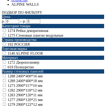
ПАНЕЛИ
ALPINE WALLS
ПОДБОР ПО ФИЛЬТРУ
Цена
р.
–
р.
Категория товара
1274
Рейка декоративная
1275
Стеновые панели модульные
Страна производства
192
РОССИЯ
Торговая марка
1140
ALPINE FLOOR
Материал
1272
Дюрополимер
619
Полиуретан
Размер стеновых панелей
1288
2400*400*16 мм
1289
2400*400*18 мм
1273
2900*117*10 мм
1282
2900*118*12 мм
1283
2900*120*11 мм
1277
2900*120*21 мм
1279
2900*122*12 мм