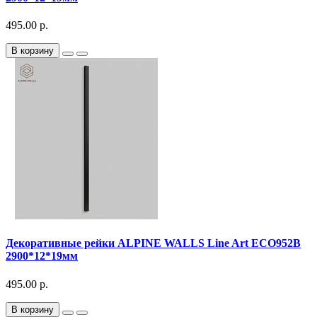
495.00 р.
В корзину
Декоративныe рейки ALPINE WALLS Line Art ECO952B
2900*12*19мм
495.00 р.
В корзину