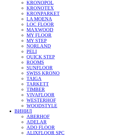
KRONOPOL
KRONOTEX
KRONPARKET
LA MOENA
LOC FLOOR
MAXWOOD
MY FLOOR
MY STEP
NORLAND
PELI
QUICK STEP
ROOMS
SUNFLOOR
SWISS KRONO
TAIGA
TARKETT
TIMBER
VIVAFLOOR
WESTERHOF
WOODSTYLE
ВИНИЛ
ABERHOF
ADELAR
ADO FLOOR
ALIXFLOOR SPC