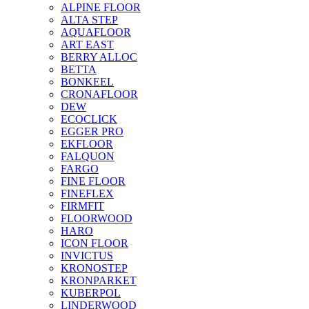
ALPINE FLOOR
ALTA STEP
AQUAFLOOR
ART EAST
BERRY ALLOC
BETTA
BONKEEL
CRONAFLOOR
DEW
ECOCLICK
EGGER PRO
EKFLOOR
FALQUON
FARGO
FINE FLOOR
FINEFLEX
FIRMFIT
FLOORWOOD
HARO
ICON FLOOR
INVICTUS
KRONOSTEP
KRONPARKET
KUBERPOL
LINDERWOOD