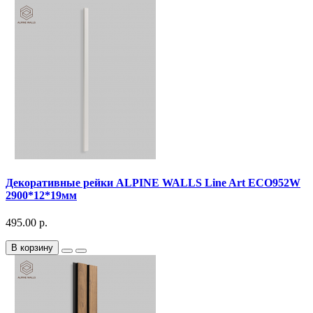
Декоративныe рейки ALPINE WALLS Line Art ECO952W
2900*12*19мм
495.00 р.
В корзину