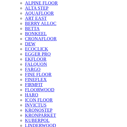
ALPINE FLOOR
ALTA STEP
AQUAFLOOR
ART EAST
BERRY ALLOC
BETTA
BONKEEL
CRONAFLOOR
DEW
ECOCLICK
EGGER PRO
EKFLOOR
FALQUON
FARGO
FINE FLOOR
FINEFLEX
FIRMFIT
FLOORWOOD
HARO
ICON FLOOR
INVICTUS
KRONOSTEP
KRONPARKET
KUBERPOL
LINDERWOOD