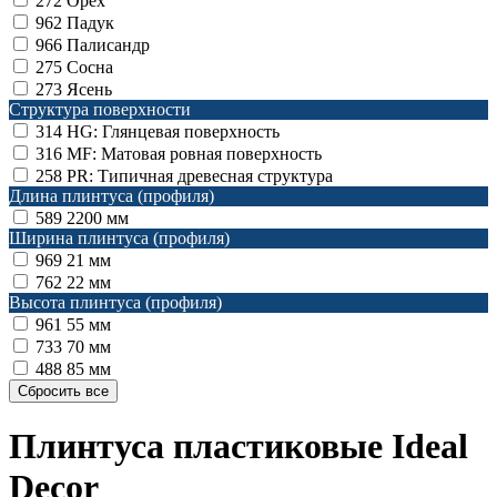
272
Орех
962
Падук
966
Палисандр
275
Сосна
273
Ясень
Структура поверхности
314
HG: Глянцевая поверхность
316
MF: Матовая ровная поверхность
258
PR: Типичная древесная структура
Длина плинтуса (профиля)
589
2200 мм
Ширина плинтуса (профиля)
969
21 мм
762
22 мм
Высота плинтуса (профиля)
961
55 мм
733
70 мм
488
85 мм
Плинтуса пластиковые Ideal
Decor