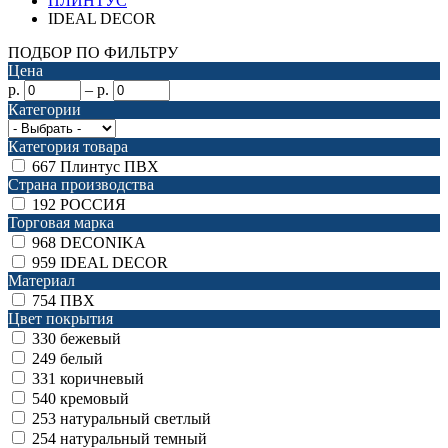
ПЛИНТУС
IDEAL DECOR
ПОДБОР ПО ФИЛЬТРУ
Цена
р.
–
р.
Категории
Категория товара
667
Плинтус ПВХ
Страна производства
192
РОССИЯ
Торговая марка
968
DECONIKA
959
IDEAL DECOR
Материал
754
ПВХ
Цвет покрытия
330
бежевый
249
белый
331
коричневый
540
кремовый
253
натуральный светлый
254
натуральный темный