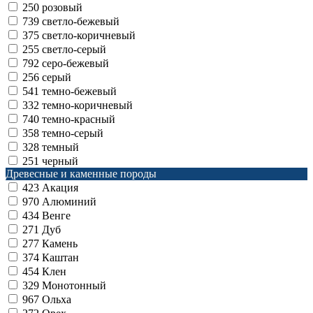
250
розовый
739
светло-бежевый
375
светло-коричневый
255
светло-серый
792
серо-бежевый
256
серый
541
темно-бежевый
332
темно-коричневый
740
темно-красный
358
темно-серый
328
темный
251
черный
Древесные и каменные породы
423
Акация
970
Алюминий
434
Венге
271
Дуб
277
Камень
374
Каштан
454
Клен
329
Монотонный
967
Ольха