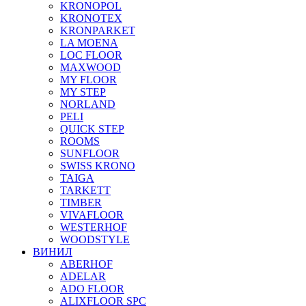
KRONOPOL
KRONOTEX
KRONPARKET
LA MOENA
LOC FLOOR
MAXWOOD
MY FLOOR
MY STEP
NORLAND
PELI
QUICK STEP
ROOMS
SUNFLOOR
SWISS KRONO
TAIGA
TARKETT
TIMBER
VIVAFLOOR
WESTERHOF
WOODSTYLE
ВИНИЛ
ABERHOF
ADELAR
ADO FLOOR
ALIXFLOOR SPC