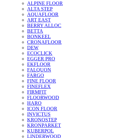
ALPINE FLOOR
ALTA STEP
AQUAFLOOR
ART EAST
BERRY ALLOC
BETTA
BONKEEL
CRONAFLOOR
DEW
ECOCLICK
EGGER PRO
EKFLOOR
FALQUON
FARGO
FINE FLOOR
FINEFLEX
FIRMFIT
FLOORWOOD
HARO
ICON FLOOR
INVICTUS
KRONOSTEP
KRONPARKET
KUBERPOL
LINDERWOOD