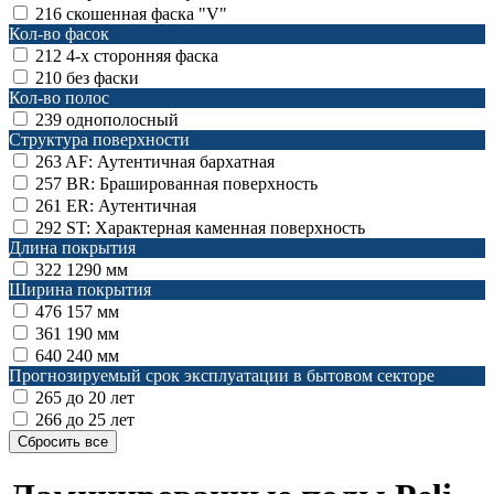
216
скошенная фаска "V"
Кол-во фасок
212
4-х сторонняя фаска
210
без фаски
Кол-во полос
239
однополосный
Структура поверхности
263
AF: Аутентичная бархатная
257
BR: Брашированная поверхность
261
ER: Аутентичная
292
ST: Характерная каменная поверхность
Длина покрытия
322
1290 мм
Ширина покрытия
476
157 мм
361
190 мм
640
240 мм
Прогнозируемый срок эксплуатации в бытовом секторе
265
до 20 лет
266
до 25 лет