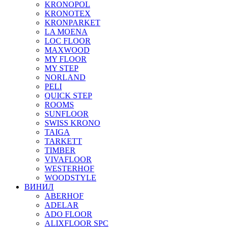
KRONOPOL
KRONOTEX
KRONPARKET
LA MOENA
LOC FLOOR
MAXWOOD
MY FLOOR
MY STEP
NORLAND
PELI
QUICK STEP
ROOMS
SUNFLOOR
SWISS KRONO
TAIGA
TARKETT
TIMBER
VIVAFLOOR
WESTERHOF
WOODSTYLE
ВИНИЛ
ABERHOF
ADELAR
ADO FLOOR
ALIXFLOOR SPC