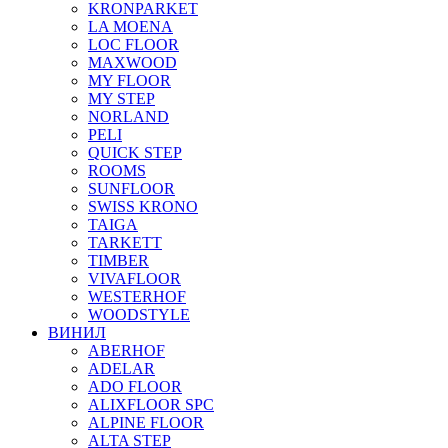
KRONPARKET
LA MOENA
LOC FLOOR
MAXWOOD
MY FLOOR
MY STEP
NORLAND
PELI
QUICK STEP
ROOMS
SUNFLOOR
SWISS KRONO
TAIGA
TARKETT
TIMBER
VIVAFLOOR
WESTERHOF
WOODSTYLE
ВИНИЛ
ABERHOF
ADELAR
ADO FLOOR
ALIXFLOOR SPC
ALPINE FLOOR
ALTA STEP