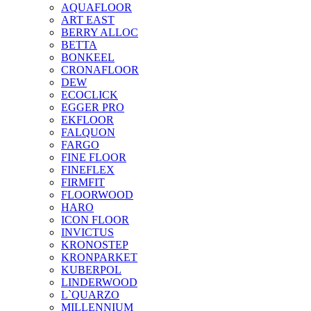
AQUAFLOOR
ART EAST
BERRY ALLOC
BETTA
BONKEEL
CRONAFLOOR
DEW
ECOCLICK
EGGER PRO
EKFLOOR
FALQUON
FARGO
FINE FLOOR
FINEFLEX
FIRMFIT
FLOORWOOD
HARO
ICON FLOOR
INVICTUS
KRONOSTEP
KRONPARKET
KUBERPOL
LINDERWOOD
L`QUARZO
MILLENNIUM