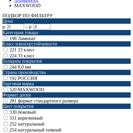
ЛАМИНАТ
MAXWOOD
ПОДБОР ПО ФИЛЬТРУ
Цена
р.
–
р.
Категория товара
198
Ламинат
Класс износоустойчивости
221
23 класс
224
33 класс
Толщина покрытия
244
8,0 мм
Страна производства
192
РОССИЯ
Торговая марка
520
MAXWOOD
Формат доски
281
формат стандартного размера
Цвет покрытия
330
бежевый
331
коричневый
252
натуральный
254
натуральный темный