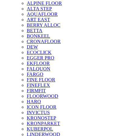
ALPINE FLOOR
ALTA STEP
AQUAFLOOR
ART EAST
BERRY ALLOC
BETTA
BONKEEL
CRONAFLOOR
DEW
ECOCLICK
EGGER PRO
EKFLOOR
FALQUON
FARGO
FINE FLOOR
FINEFLEX
FIRMFIT
FLOORWOOD
HARO
ICON FLOOR
INVICTUS
KRONOSTEP
KRONPARKET
KUBERPOL
LINDERWOOD