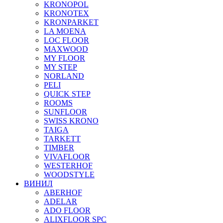
KRONOPOL
KRONOTEX
KRONPARKET
LA MOENA
LOC FLOOR
MAXWOOD
MY FLOOR
MY STEP
NORLAND
PELI
QUICK STEP
ROOMS
SUNFLOOR
SWISS KRONO
TAIGA
TARKETT
TIMBER
VIVAFLOOR
WESTERHOF
WOODSTYLE
ВИНИЛ
ABERHOF
ADELAR
ADO FLOOR
ALIXFLOOR SPC