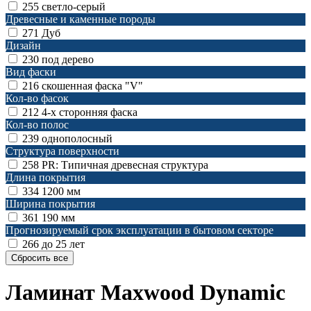
255
светло-серый
Древесные и каменные породы
271
Дуб
Дизайн
230
под дерево
Вид фаски
216
скошенная фаска "V"
Кол-во фасок
212
4-х сторонняя фаска
Кол-во полос
239
однополосный
Структура поверхности
258
PR: Типичная древесная структура
Длина покрытия
334
1200 мм
Ширина покрытия
361
190 мм
Прогнозируемый срок эксплуатации в бытовом секторе
266
до 25 лет
Ламинат Maxwood Dynamic