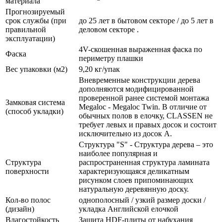
материала
Прогнозируемый
срок службы (при
до 25 лет в бытовом секторе / до 5 лет в
правильной
деловом секторе .
эксплуатации)
4V-скошенная выраженная фаска по
Фаска
периметру плашки
Вес упаковки (м2)
9,20 кг/упак
Вневременные конструкции дерева
дополняются модифицированной
проверенной ранее системой монтажа
Замковая система
Мegaloc - Мegaloc Twin. В отличие от
(способ укладки)
обычных полов в елочку, CLASSEN не
требует левых и правых досок и состоит
исключительно из досок A.
Структура "S" - Структура дерева – это
наиболее популярная и
Структура
распространенная структура ламината
поверхности
характеризующаяся деликатным
рисунком слоев припоминающих
натуральную деревянную доску.
Кол-во полос
однополосный / узкий размер доски /
(дизайн)
укладка Английской елочкой
Влагостойкость
Защита HDF-плиты от набухания