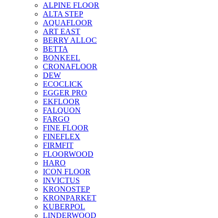
ALPINE FLOOR
ALTA STEP
AQUAFLOOR
ART EAST
BERRY ALLOC
BETTA
BONKEEL
CRONAFLOOR
DEW
ECOCLICK
EGGER PRO
EKFLOOR
FALQUON
FARGO
FINE FLOOR
FINEFLEX
FIRMFIT
FLOORWOOD
HARO
ICON FLOOR
INVICTUS
KRONOSTEP
KRONPARKET
KUBERPOL
LINDERWOOD