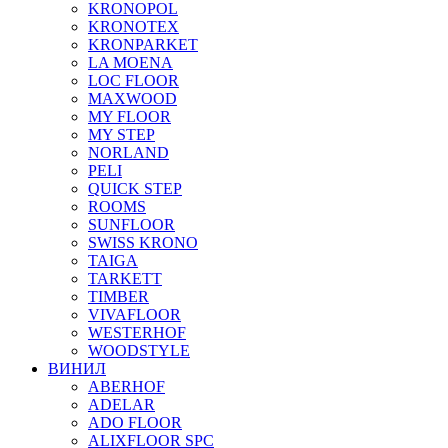
KRONOPOL
KRONOTEX
KRONPARKET
LA MOENA
LOC FLOOR
MAXWOOD
MY FLOOR
MY STEP
NORLAND
PELI
QUICK STEP
ROOMS
SUNFLOOR
SWISS KRONO
TAIGA
TARKETT
TIMBER
VIVAFLOOR
WESTERHOF
WOODSTYLE
ВИНИЛ
ABERHOF
ADELAR
ADO FLOOR
ALIXFLOOR SPC