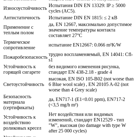
Испытания DIN EN 13329: IP ≥ 5000
Износоустойчивость
cycles (AC5).
Антистатичность
Испытание DIN EN 1815: ≤ 2 кВ
да, EN 12667, максимально допустимое
Применение с
значение температуры контакта
теплым полом
составляет 27°С
Термическое
испытание EN12667: 0.066 m²K/W
сопротивление
трудно воспламеняемый, EN 14041: Cfl-
Пожаробезопасность
s1
Устойчивость к
без видимого изменения рисунка,
горящей сигарете
стандарт EN 438-2.18 - grade 4
высокая, EN ISO 105-B02 (not worse than
Светоустойчивость
6 Blue wool scale) , EN 20105 A-02 (not
worse than 4 Grey scale)
Безопасность
да, EN717-1 (E1<0.01 ppm), EN717-2
материала
(<3,5 mg/h m²)
(сертификаты)
Нет воздействия или видимых
Устойчивость к
изменений, стандарт EN12529 - тип
воздействию
"W", высокая (no damage with type W
роликовых кресел
after 25 000 cycles)