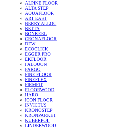
ALPINE FLOOR
ALTA STEP
AQUAFLOOR
ART EAST
BERRY ALLOC
BETTA
BONKEEL
CRONAFLOOR
DEW
ECOCLICK
EGGER PRO
EKFLOOR
FALQUON
FARGO
FINE FLOOR
FINEFLEX
FIRMFIT
FLOORWOOD
HARO
ICON FLOOR
INVICTUS
KRONOSTEP
KRONPARKET
KUBERPOL
LINDERWOOD