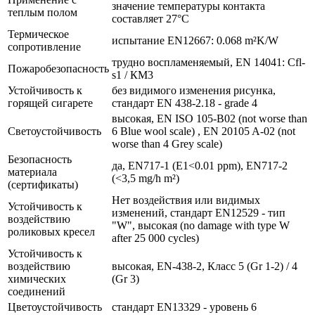
значение температуры контакта
теплым полом
составляет 27°С
Термическое
испытание EN12667: 0.068 m²K/W
сопротивление
трудно воспламеняемый, EN 14041: Cfl-
Пожаробезопасность
s1 / КМ3
Устойчивость к
без видимого изменения рисунка,
горящей сигарете
стандарт EN 438-2.18 - grade 4
высокая, EN ISO 105-B02 (not worse than
Светоустойчивость
6 Blue wool scale) , EN 20105 A-02 (not
worse than 4 Grey scale)
Безопасность
да, EN717-1 (E1<0.01 ppm), EN717-2
материала
(<3,5 mg/h m²)
(сертификаты)
Нет воздействия или видимых
Устойчивость к
изменений, стандарт EN12529 - тип
воздействию
"W", высокая (no damage with type W
роликовых кресел
after 25 000 cycles)
Устойчивость к
воздействию
высокая, EN-438-2, Класс 5 (Gr 1-2) / 4
химических
(Gr 3)
соединений
Цветоустойчивость
стандарт EN13329 - уровень 6