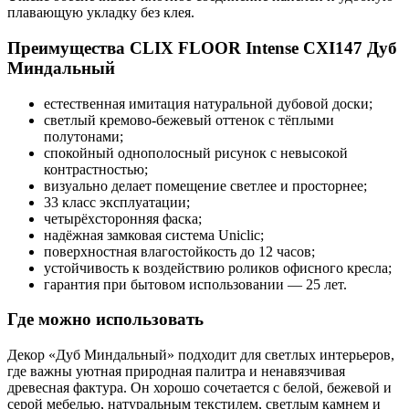
плавающую укладку без клея.
Преимущества CLIX FLOOR Intense CXI147 Дуб
Миндальный
естественная имитация натуральной дубовой доски;
светлый кремово-бежевый оттенок с тёплыми
полутонами;
спокойный однополосный рисунок с невысокой
контрастностью;
визуально делает помещение светлее и просторнее;
33 класс эксплуатации;
четырёхсторонняя фаска;
надёжная замковая система Uniclic;
поверхностная влагостойкость до 12 часов;
устойчивость к воздействию роликов офисного кресла;
гарантия при бытовом использовании — 25 лет.
Где можно использовать
Декор «Дуб Миндальный» подходит для светлых интерьеров,
где важны уютная природная палитра и ненавязчивая
древесная фактура. Он хорошо сочетается с белой, бежевой и
серой мебелью, натуральным текстилем, светлым камнем и