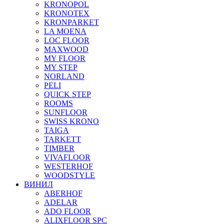
KRONOPOL
KRONOTEX
KRONPARKET
LA MOENA
LOC FLOOR
MAXWOOD
MY FLOOR
MY STEP
NORLAND
PELI
QUICK STEP
ROOMS
SUNFLOOR
SWISS KRONO
TAIGA
TARKETT
TIMBER
VIVAFLOOR
WESTERHOF
WOODSTYLE
ВИНИЛ
ABERHOF
ADELAR
ADO FLOOR
ALIXFLOOR SPC