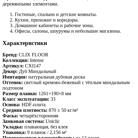
деревянными элементами.
Гостиные, спальни и детские комнаты.
Кухни, прихожие и коридоры.
Домашние кабинеты и рабочие зоны.
Офисы, салоны, шоурумы и небольшие магазины.
Характеристики
Бренд:
CLIX FLOOR
Коллекция:
Intense
Артикул:
CXI147
Декор:
Дуб Миндальный
Имитация:
натуральная дубовая доска
Оттенок:
светлый кремово-бежевый с тёплым миндальным
подтоном
Размер планки:
1261×190×8 мм
Класс эксплуатации:
33
Основа:
HDF-плита
Средняя плотность:
870 ± 50 кг/м³
Фаска:
четырёхсторонняя
Замковая система:
Uniclic
Укладка:
плавающая, без клея
Упаковка:
9 планок / 2,156 м²
Поверхностная влагостойкость:
до 12 часов