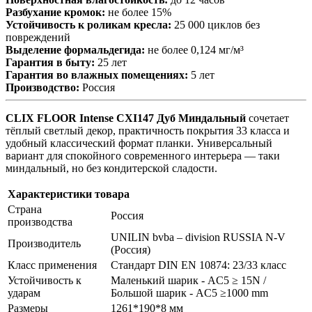
Разбухание кромок:
не более 15%
Устойчивость к роликам кресла:
25 000 циклов без
повреждений
Выделение формальдегида:
не более 0,124 мг/м³
Гарантия в быту:
25 лет
Гарантия во влажных помещениях:
5 лет
Производство:
Россия
CLIX FLOOR Intense CXI147 Дуб Миндальный
сочетает
тёплый светлый декор, практичность покрытия 33 класса и
удобный классический формат планки. Универсальный
вариант для спокойного современного интерьера — таки
миндальный, но без кондитерской сладости.
Характеристики товара
Страна
Россия
производства
UNILIN bvba – division RUSSIA N-V
Производитель
(Россия)
Класс применения
Стандарт DIN EN 10874: 23/33 класс
Устойчивость к
Маленький шарик - AC5 ≥ 15N /
ударам
Большой шарик - AC5 ≥1000 mm
Размеры
1261*190*8 мм