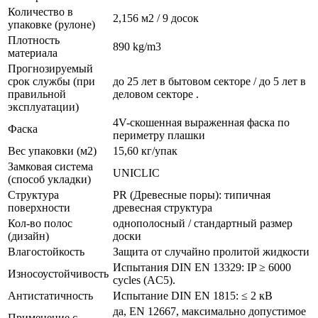
Количество в
2,156 м2 / 9 досок
упаковке (рулоне)
Плотность
890 kg/m3
материала
Прогнозируемый
срок службы (при
до 25 лет в бытовом секторе / до 5 лет в
правильной
деловом секторе .
эксплуатации)
4V-скошенная выраженная фаска по
Фаска
периметру плашки
Вес упаковки (м2)
15,60 кг/упак
Замковая система
UNICLIC
(способ укладки)
Структура
PR (Древесные поры): типичная
поверхности
древесная структура
Кол-во полос
однополосный / стандартный размер
(дизайн)
доски
Влагостойкость
Защита от случайно пролитой жидкости
Испытания DIN EN 13329: IP ≥ 6000
Износоустойчивость
cycles (AC5).
Антистатичность
Испытание DIN EN 1815: ≤ 2 кВ
да, EN 12667, максимально допустимое
Применение с