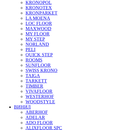
KRONOPOL
KRONOTEX
KRONPARKET
LA MOENA
LOC FLOOR
MAXWOOD
MY FLOOR
MY STEP
NORLAND
PELI
QUICK STEP
ROOMS
SUNFLOOR
SWISS KRONO
TAIGA
TARKETT
TIMBER
VIVAFLOOR
WESTERHOF
WOODSTYLE
ВИНИЛ
ABERHOF
ADELAR
ADO FLOOR
ALIXFLOOR SPC