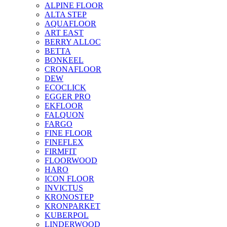
ALPINE FLOOR
ALTA STEP
AQUAFLOOR
ART EAST
BERRY ALLOC
BETTA
BONKEEL
CRONAFLOOR
DEW
ECOCLICK
EGGER PRO
EKFLOOR
FALQUON
FARGO
FINE FLOOR
FINEFLEX
FIRMFIT
FLOORWOOD
HARO
ICON FLOOR
INVICTUS
KRONOSTEP
KRONPARKET
KUBERPOL
LINDERWOOD