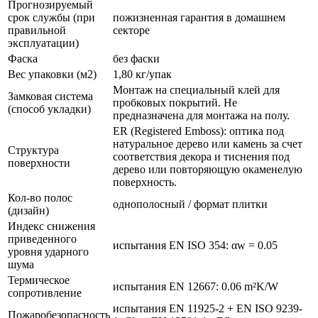
Прогнозируемый
срок службы (при
пожизненная гарантия в домашнем
правильной
секторе
эксплуатации)
Фаска
без фаски
Вес упаковки (м2)
1,80 кг/упак
Монтаж на специальный клей для
Замковая система
пробковых покрытий. Не
(способ укладки)
предназначена для монтажа на полу.
ER (Registered Emboss): оптика под
натуральное дерево или камень за счет
Структура
соответствия декора и тиснения под
поверхности
дерево или повторяющую окаменелую
поверхность.
Кол-во полос
однополосный / формат плитки
(дизайн)
Индекс снижения
приведенного
испытания EN ISO 354: αw = 0.05
уровня ударного
шума
Термическое
испытания EN 12667: 0.06 m²K/W
сопротивление
испытания EN 11925-2 + EN ISO 9239-
Пожаробезопасность