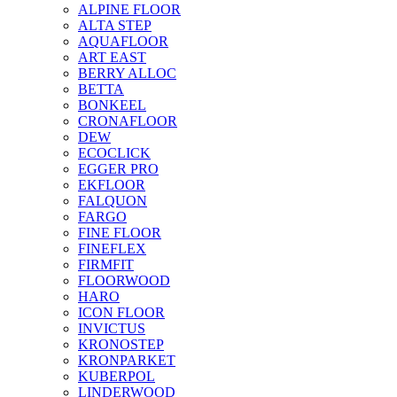
ALPINE FLOOR
ALTA STEP
AQUAFLOOR
ART EAST
BERRY ALLOC
BETTA
BONKEEL
CRONAFLOOR
DEW
ECOCLICK
EGGER PRO
EKFLOOR
FALQUON
FARGO
FINE FLOOR
FINEFLEX
FIRMFIT
FLOORWOOD
HARO
ICON FLOOR
INVICTUS
KRONOSTEP
KRONPARKET
KUBERPOL
LINDERWOOD