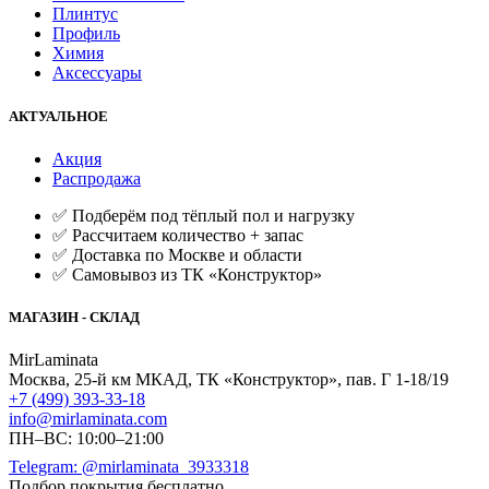
Плинтус
Профиль
Химия
Аксессуары
АКТУАЛЬНОЕ
Акция
Распродажа
✅ Подберём под тёплый пол и нагрузку
✅ Рассчитаем количество + запас
✅ Доставка по Москве и области
✅ Самовывоз из ТК «Конструктор»
МАГАЗИН - СКЛАД
MirLaminata
Москва
,
25-й км МКАД, ТК «Конструктор», пав. Г 1-18/19
+7 (499) 393-33-18
info@mirlaminata.com
ПН–ВС: 10:00–21:00
Telegram: @mirlaminata_3933318
Подбор покрытия бесплатно