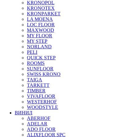
KRONOPOL
KRONOTEX
KRONPARKET
LA MOENA
LOC FLOOR
MAXWOOD
MY FLOOR
MY STEP
NORLAND
PELI
QUICK STEP
ROOMS
SUNFLOOR
SWISS KRONO
TAIGA
TARKETT
TIMBER
VIVAFLOOR
WESTERHOF
WOODSTYLE
ВИНИЛ
ABERHOF
ADELAR
ADO FLOOR
ALIXFLOOR SPC