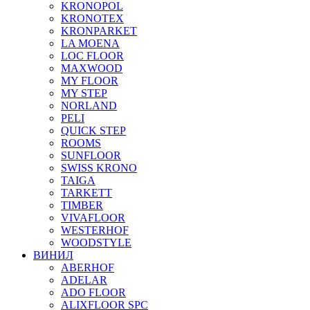
KRONOPOL
KRONOTEX
KRONPARKET
LA MOENA
LOC FLOOR
MAXWOOD
MY FLOOR
MY STEP
NORLAND
PELI
QUICK STEP
ROOMS
SUNFLOOR
SWISS KRONO
TAIGA
TARKETT
TIMBER
VIVAFLOOR
WESTERHOF
WOODSTYLE
ВИНИЛ
ABERHOF
ADELAR
ADO FLOOR
ALIXFLOOR SPC