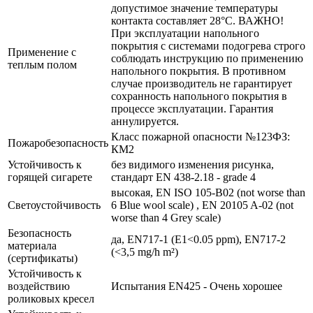
допустимое значение температуры
контакта составляет 28°С. ВАЖНО!
При эксплуатации напольного
покрытия с системами подогрева строго
Применение с
соблюдать инструкцию по применению
теплым полом
напольного покрытия. В противном
случае производитель не гарантирует
сохранность напольного покрытия в
процессе эксплуатации. Гарантия
аннулируется.
Класс пожарной опасности №123ФЗ:
Пожаробезопасность
КМ2
Устойчивость к
без видимого изменения рисунка,
горящей сигарете
стандарт EN 438-2.18 - grade 4
высокая, EN ISO 105-B02 (not worse than
Светоустойчивость
6 Blue wool scale) , EN 20105 A-02 (not
worse than 4 Grey scale)
Безопасность
да, EN717-1 (E1<0.05 ppm), EN717-2
материала
(<3,5 mg/h m²)
(сертификаты)
Устойчивость к
воздействию
Испытания EN425 - Очень хорошее
роликовых кресел