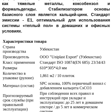
как тяжелые металлы, коксобензол и
формальдегиды. Стабилизатором основы
базисного слоя является кальций-цинк. Стандарт
эмиссии - E1, оптимальный для использования
системы «теплый пол» в домашних и офисных
условиях.
Характеристики товара
Страна
Узбекистан
производства
Производитель
ООО "Uniplast Export" (Узбекистан)
Класс применения
Стандарт ISO 10874(EN 685): 23/34/43
Размеры
610*305*4,0 мм
Количество в
1,861 м2 / 10 плиток
упаковке (рулоне)
SPC основа, 100% первичный винил с
Материал (состав)
добавлением кальцита CsCO3
При соблюдении всех правил и
Прогнозируемый
инструкций при укладке и
срок службы (при
эксплуатации: до 25 лет в домашнем
правильной
секторе / до 5 лет в коммерческом
эксплуатации)
секторе.