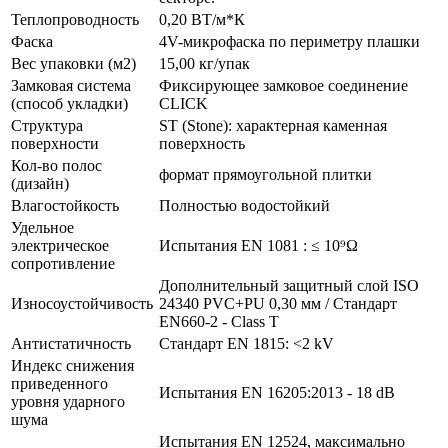
Теплопроводность
0,20 ВТ/м*К
Фаска
4V-микрофаска по периметру плашки
Вес упаковки (м2)
15,00 кг/упак
Замковая система
Фиксирующее замковое соединение
(способ укладки)
CLICK
Структура
ST (Stone): характерная каменная
поверхности
поверхность
Кол-во полос
формат прямоугольной плитки
(дизайн)
Влагостойкость
Полностью водостойкий
Удельное
электрическое
Испытания EN 1081 : ≤ 10⁹Ω
сопротивление
Дополнительный защитный слой ISO
Износоустойчивость
24340 PVC+PU 0,30 мм / Стандарт
EN660-2 - Class T
Антистатичность
Стандарт EN 1815: <2 kV
Индекс снижения
приведенного
Испытания EN 16205:2013 - 18 dB
уровня ударного
шума
Испытания EN 12524, максимально