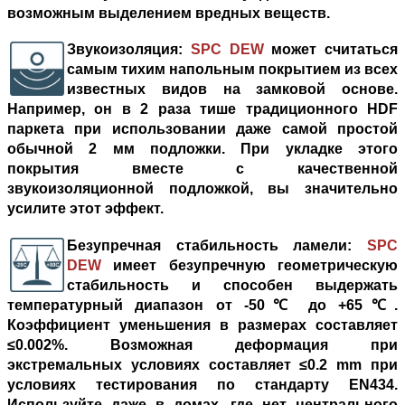
возможным выделением вредных веществ.
Звукоизоляция
:
SPC DEW
может считаться
самым тихим напольным покрытием из всех
известных видов на замковой основе.
Например, он в 2 раза тише традиционного HDF
паркета при использовании даже самой простой
обычной 2 мм подложки. При укладке этого
покрытия вместе с качественной
звукоизоляционной подложкой, вы значительно
усилите этот эффект.
Безупречная стабильность ламели
:
SPC
DEW
имеет безупречную геометрическую
стабильность и способен выдержать
температурный диапазон от -50℃ до +65℃.
Коэффициент уменьшения в размерах составляет
≤0.002%. Возможная деформация при
экстремальных условиях составляет ≤0.2 mm при
условиях тестирования по стандарту EN434.
Используйте даже в домах, где нет центрального