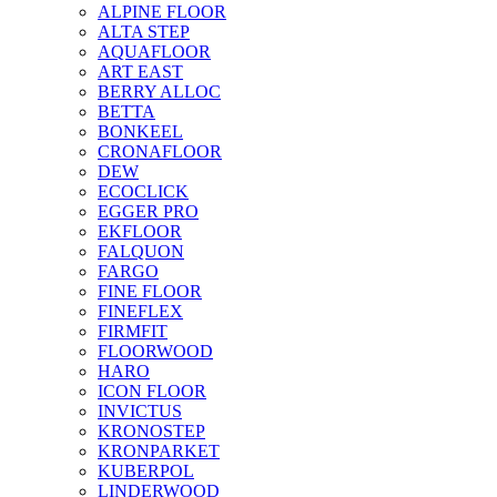
ALPINE FLOOR
ALTA STEP
AQUAFLOOR
ART EAST
BERRY ALLOC
BETTA
BONKEEL
CRONAFLOOR
DEW
ECOCLICK
EGGER PRO
EKFLOOR
FALQUON
FARGO
FINE FLOOR
FINEFLEX
FIRMFIT
FLOORWOOD
HARO
ICON FLOOR
INVICTUS
KRONOSTEP
KRONPARKET
KUBERPOL
LINDERWOOD