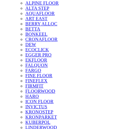
ALPINE FLOOR
ALTA STEP
AQUAFLOOR
ART EAST
BERRY ALLOC
BETTA
BONKEEL
CRONAFLOOR
DEW
ECOCLICK
EGGER PRO
EKFLOOR
FALQUON
FARGO
FINE FLOOR
FINEFLEX
FIRMFIT
FLOORWOOD
HARO
ICON FLOOR
INVICTUS
KRONOSTEP
KRONPARKET
KUBERPOL
LINDERWOOD