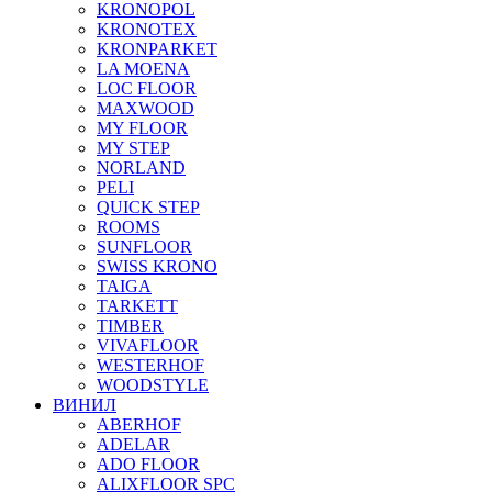
KRONOPOL
KRONOTEX
KRONPARKET
LA MOENA
LOC FLOOR
MAXWOOD
MY FLOOR
MY STEP
NORLAND
PELI
QUICK STEP
ROOMS
SUNFLOOR
SWISS KRONO
TAIGA
TARKETT
TIMBER
VIVAFLOOR
WESTERHOF
WOODSTYLE
ВИНИЛ
ABERHOF
ADELAR
ADO FLOOR
ALIXFLOOR SPC