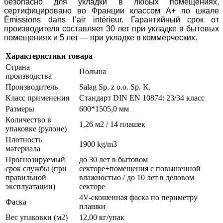
безопасно для укладки в любых помещениях,
сертифицировано во Франции классом A+ по шкале
Émissions dans l’air intérieur. Гарантийный срок от
производителя составляет 30 лет при укладке в бытовых
помещениях и 5 лет — при укладке в коммерческих.
Характеристики товара
Страна
Польша
производства
Производитель
Salag Sp. z o.o. Sp. K.
Класс применения
Стандарт DIN EN 10874: 23/34 класс
Размеры
600*1505,0 мм
Количество в
1,26 м2 / 14 плашек
упаковке (рулоне)
Плотность
1900 kg/m3
материала
Прогнозируемый
до 30 лет в бытовом
срок службы (при
секторе+помещения с повышенной
правильной
влажностью / до 10 лет в деловом
эксплуатации)
секторе
4V-скошенная фаска по периметру
Фаска
плашки
Вес упаковки (м2)
12,00 кг/упак