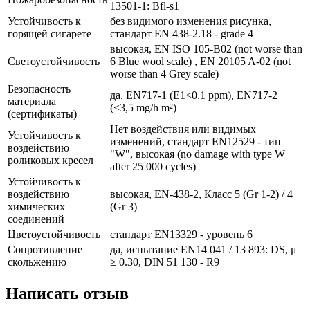
13501-1: Bfl-s1
Устойчивость к
без видимого изменения рисунка,
горящей сигарете
стандарт EN 438-2.18 - grade 4
высокая, EN ISO 105-B02 (not worse than
Светоустойчивость
6 Blue wool scale) , EN 20105 A-02 (not
worse than 4 Grey scale)
Безопасность
да, EN717-1 (E1<0.1 ppm), EN717-2
материала
(<3,5 mg/h m²)
(сертификаты)
Нет воздействия или видимых
Устойчивость к
изменений, стандарт EN12529 - тип
воздействию
"W", высокая (no damage with type W
роликовых кресел
after 25 000 cycles)
Устойчивость к
воздействию
высокая, EN-438-2, Класс 5 (Gr 1-2) / 4
химических
(Gr 3)
соединений
Цветоустойчивость
стандарт EN13329 - уровень 6
Сопротивление
да, испытание EN14 041 / 13 893: DS, μ
скольжению
≥ 0.30, DIN 51 130 - R9
Написать отзыв