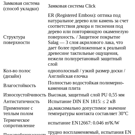
Замковая система
Замковая система Click
(способ укладки)
ER (Registered Emboss): оптика под
натуральное дерево или камень за счет
соответствия декора и тиснения под
дерево или повторяющую окаменелую
Структура
поверхность. / Защитное покрытие
поверхности
Salag — 3 слоя акрилового лака, что
дает более приближенные к реальной
древесине тактильные ощущения,
нежели полиуретановый защитный
слой
Кол-во полос
однополосный / узкий размер доски /
(дизайн)
Английская елочка
Полностью водостойкая полимерно-
Влагостойкость
каменная плита
Износоустойчивость
Высокая, защитный слой PU 0,55 мм
Антистатичность
Испытание DIN EN 1815: ≤ 2 кВ
Применение с
да,максимально допустимое значение
теплым полом
температуры контакта составляет 30°С
Термическое
испытание EN12667: 0.046 m²K/W
сопротивление
трудно воспламеняемый, испытания EN
Пожаробезопасность