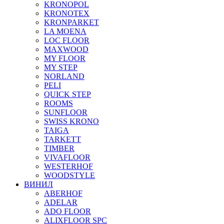
KRONOPOL
KRONOTEX
KRONPARKET
LA MOENA
LOC FLOOR
MAXWOOD
MY FLOOR
MY STEP
NORLAND
PELI
QUICK STEP
ROOMS
SUNFLOOR
SWISS KRONO
TAIGA
TARKETT
TIMBER
VIVAFLOOR
WESTERHOF
WOODSTYLE
ВИНИЛ
ABERHOF
ADELAR
ADO FLOOR
ALIXFLOOR SPC