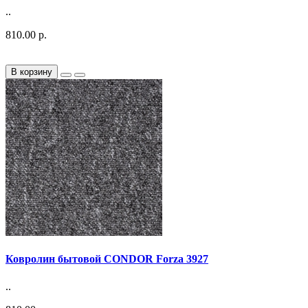
..
810.00 р.
В корзину
Ковролин бытовой CONDOR Forza 3927
..