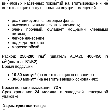
виниловых настенных покрытий на впитывающие и не
впитывающие влагу основания внутри помещений.
реактивируется с помощью фена;
высокая начальная схватываемость;
очень прочный, обладает мощными клеевыми
нитями;
легкое нанесение;
подходит для стен;
морозостойкий.
2
Расход:
250-280 г/м
(шпатель A1/A2),
400-450 г/
2
м
(шпатель B1/B2)
Время подсушки
10-30 минут*
(на впитывающих основаниях)
30-60 минут*
(на невпитывающих основаниях)
Время полного высыхания:
72 ч
Срок хранения:
24 месяца
, в заводской невскрытой
упаковке
Характеристики товара