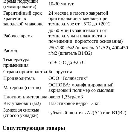
Время подсушки
10-30 минут
(гуммирования)
Гарантийный срок
24 месяца в плотно закрытой
хранения в
оригинальной упаковке, при
заводской упаковке
температуре от +5°С до +20°С
до 60 мин (в зависимости от
Рабочее время
температуры и влажности в
помещении, пористости основания)
250-280 г/м2 (шпатель A1/A2), 400-450
Расход
г/м2 (шпатель B1/B2)
Температура
от +15 С до +25 С
применения
Страна производства
Белоруссия
Производитель
ООО "Голдбастик"
ОСНОВА: модифицированный
Материал (состав)
акриловый полимер со смолами
Плотность материала
около 1,35гр/см3
Вес упаковки (м2)
Пластиковое ведро 13 кг
Замковая система
зубчатый шпатель А2(А1) или В1(В2)
(способ укладки)
Сопутствующие товары