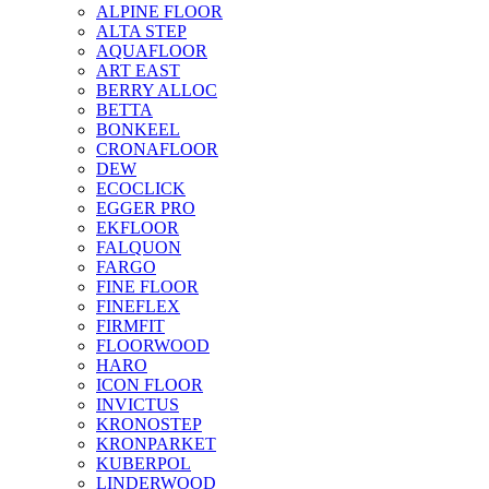
ALPINE FLOOR
ALTA STEP
AQUAFLOOR
ART EAST
BERRY ALLOC
BETTA
BONKEEL
CRONAFLOOR
DEW
ECOCLICK
EGGER PRO
EKFLOOR
FALQUON
FARGO
FINE FLOOR
FINEFLEX
FIRMFIT
FLOORWOOD
HARO
ICON FLOOR
INVICTUS
KRONOSTEP
KRONPARKET
KUBERPOL
LINDERWOOD