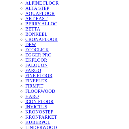
ALPINE FLOOR
ALTA STEP
AQUAFLOOR
ART EAST
BERRY ALLOC
BETTA
BONKEEL
CRONAFLOOR
DEW
ECOCLICK
EGGER PRO
EKFLOOR
FALQUON
FARGO
FINE FLOOR
FINEFLEX
FIRMFIT
FLOORWOOD
HARO
ICON FLOOR
INVICTUS
KRONOSTEP
KRONPARKET
KUBERPOL
LINDERWOOD