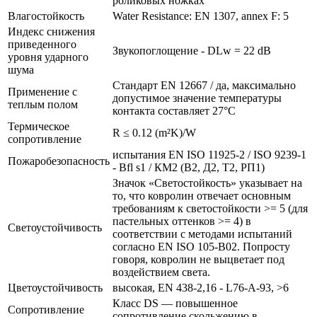
роликовых ножках
Влагостойкость
Water Resistance: EN 1307, annex F: 5
Индекс снижения
приведенного
Звукопоглощение - DLw = 22 dB
уровня ударного
шума
Стандарт EN 12667 / да, максимально
Применение с
допустимое значение температуры
теплым полом
контакта составляет 27°С
Термическое
R ≤ 0.12 (m²K)/W
сопротивление
испытания EN ISO 11925-2 / ISO 9239-1
Пожаробезопасность
- Bfl s1 / КМ2 (В2, Д2, Т2, РП1)
Значок «Светостойкость» указывает на
то, что ковролин отвечает основным
требованиям к светостойкости >= 5 (для
пастельных оттенков >= 4) в
Светоустойчивость
соответствии с методами испытаний
согласно EN ISO 105-B02. Попросту
говоря, ковролин не выцветает под
воздействием света.
Цветоустойчивость
высокая, EN 438-2,16 - L76-A-93, >6
Класс DS — повышенное
Сопротивление
сопротивление скольжению в