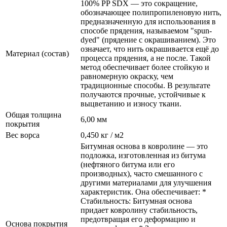
100% PP SDX — это сокращение,
обозначающее полипропиленовую нить,
предназначенную для использования в
способе прядения, называемом "spun-
dyed" (прядение с окрашиванием). Это
означает, что нить окрашивается ещё до
Материал (состав)
процесса прядения, а не после. Такой
метод обеспечивает более стойкую и
равномерную окраску, чем
традиционные способы. В результате
получаются прочные, устойчивые к
выцветанию и износу ткани.
Общая толщина
6,00 мм
покрытия
Вес ворса
0,450 кг / м2
Битумная основа в ковролине — это
подложка, изготовленная из битума
(нефтяного битума или его
производных), часто смешанного с
другими материалами для улучшения
характеристик. Она обеспечивает: *
Стабильность: Битумная основа
придает ковролину стабильность,
предотвращая его деформацию и
Основа покрытия