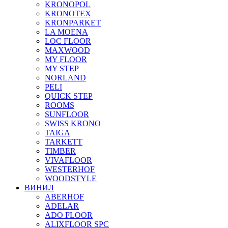
KRONOPOL
KRONOTEX
KRONPARKET
LA MOENA
LOC FLOOR
MAXWOOD
MY FLOOR
MY STEP
NORLAND
PELI
QUICK STEP
ROOMS
SUNFLOOR
SWISS KRONO
TAIGA
TARKETT
TIMBER
VIVAFLOOR
WESTERHOF
WOODSTYLE
ВИНИЛ
ABERHOF
ADELAR
ADO FLOOR
ALIXFLOOR SPC