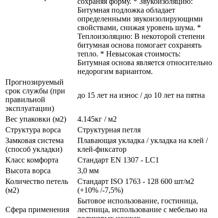
сохраняя форму. * Звукоизоляцию:
Битумная подложка обладает
определенными звукоизолирующими
свойствами, снижая уровень шума. *
Теплоизоляцию: В некоторой степени
битумная основа помогает сохранять
тепло. * Невысокая стоимость:
Битумная основа является относительно
недорогим вариантом.
Прогнозируемый
срок службы (при
до 15 лет на износ / до 10 лет на пятна
правильной
эксплуатации)
Вес упаковки (м2)
4.145кг / м2
Структура ворса
Структурная петля
Замковая система
Плавающая укладка / укладка на клей /
(способ укладки)
клей-фиксатор
Класс комфорта
Стандарт EN 1307 - LC1
Высота ворса
3,0 мм
Количество петель
Стандарт ISO 1763 - 128 600 шт/м2
(м2)
(+10% /-7,5%)
Бытовое использование, гостиница,
Сфера применения
лестница, использование с мебелью на