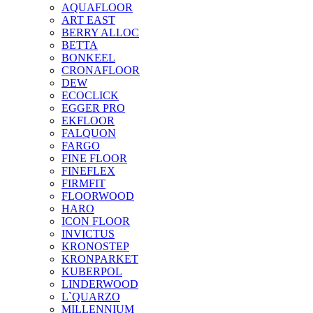
AQUAFLOOR
ART EAST
BERRY ALLOC
BETTA
BONKEEL
CRONAFLOOR
DEW
ECOCLICK
EGGER PRO
EKFLOOR
FALQUON
FARGO
FINE FLOOR
FINEFLEX
FIRMFIT
FLOORWOOD
HARO
ICON FLOOR
INVICTUS
KRONOSTEP
KRONPARKET
KUBERPOL
LINDERWOOD
L`QUARZO
MILLENNIUM