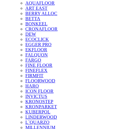
AQUAFLOOR
ART EAST
BERRY ALLOC
BETTA
BONKEEL
CRONAFLOOR
DEW
ECOCLICK
EGGER PRO
EKFLOOR
FALQUON
FARGO
FINE FLOOR
FINEFLEX
FIRMFIT
FLOORWOOD
HARO
ICON FLOOR
INVICTUS
KRONOSTEP
KRONPARKET
KUBERPOL
LINDERWOOD
L`QUARZO
MILLENNIUM