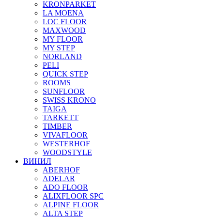
KRONPARKET
LA MOENA
LOC FLOOR
MAXWOOD
MY FLOOR
MY STEP
NORLAND
PELI
QUICK STEP
ROOMS
SUNFLOOR
SWISS KRONO
TAIGA
TARKETT
TIMBER
VIVAFLOOR
WESTERHOF
WOODSTYLE
ВИНИЛ
ABERHOF
ADELAR
ADO FLOOR
ALIXFLOOR SPC
ALPINE FLOOR
ALTA STEP