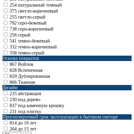
254
натуральный темный
375
светло-коричневый
255
светло-серый
792
серо-бежевый
738
серо-коричневый
256
серый
541
темно-бежевый
332
темно-коричневый
358
темно-серый
Основа покрытия
867
Войлок
828
Вспененная
829
Дублированная
866
Тканная
Дизайн
235
абстракция
230
под дерево
837
под каменную крошку
231
под плитку
Прогнозируемый срок эксплуатации в бытовом секторе
814
до 10 лет
264
до 15 лет