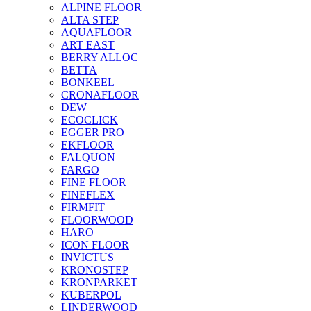
ALPINE FLOOR
ALTA STEP
AQUAFLOOR
ART EAST
BERRY ALLOC
BETTA
BONKEEL
CRONAFLOOR
DEW
ECOCLICK
EGGER PRO
EKFLOOR
FALQUON
FARGO
FINE FLOOR
FINEFLEX
FIRMFIT
FLOORWOOD
HARO
ICON FLOOR
INVICTUS
KRONOSTEP
KRONPARKET
KUBERPOL
LINDERWOOD