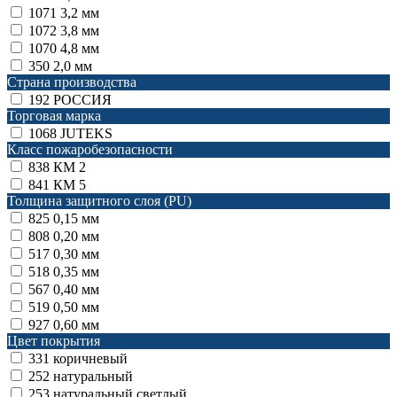
1071
3,2 мм
1072
3,8 мм
1070
4,8 мм
350
2,0 мм
Страна производства
192
РОССИЯ
Торговая марка
1068
JUTEKS
Класс пожаробезопасности
838
КМ 2
841
КМ 5
Толщина защитного слоя (PU)
825
0,15 мм
808
0,20 мм
517
0,30 мм
518
0,35 мм
567
0,40 мм
519
0,50 мм
927
0,60 мм
Цвет покрытия
331
коричневый
252
натуральный
253
натуральный светлый