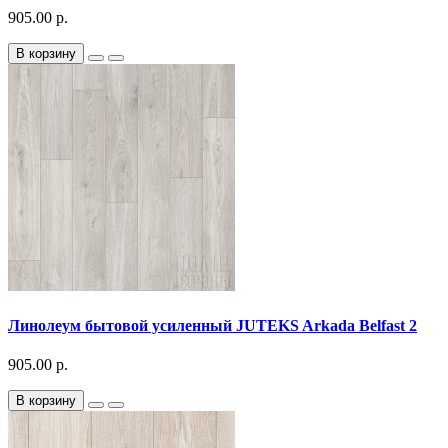
905.00 р.
В корзину
Линолеум бытовой усиленный JUTEKS Arkada Belfast 2
905.00 р.
В корзину