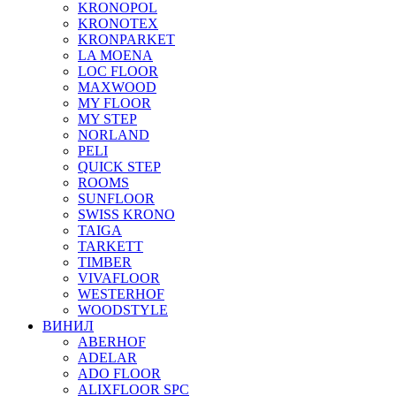
KRONOPOL
KRONOTEX
KRONPARKET
LA MOENA
LOC FLOOR
MAXWOOD
MY FLOOR
MY STEP
NORLAND
PELI
QUICK STEP
ROOMS
SUNFLOOR
SWISS KRONO
TAIGA
TARKETT
TIMBER
VIVAFLOOR
WESTERHOF
WOODSTYLE
ВИНИЛ
ABERHOF
ADELAR
ADO FLOOR
ALIXFLOOR SPC