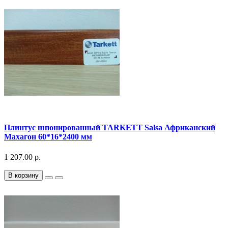
Плинтус шпонированный TARKETT Salsa Африканский
Махагон 60*16*2400 мм
1 207.00 р.
В корзину