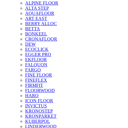
ALPINE FLOOR
ALTA STEP
AQUAFLOOR
ART EAST
BERRY ALLOC
BETTA
BONKEEL
CRONAFLOOR
DEW
ECOCLICK
EGGER PRO
EKFLOOR
FALQUON
FARGO
FINE FLOOR
FINEFLEX
FIRMFIT
FLOORWOOD
HARO
ICON FLOOR
INVICTUS
KRONOSTEP
KRONPARKET
KUBERPOL
LINDERWOOD