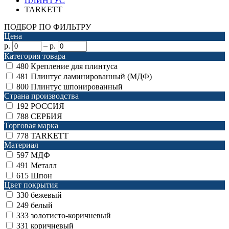
ПЛИНТУС
TARKETT
ПОДБОР ПО ФИЛЬТРУ
Цена
р.
–
р.
Категория товара
480
Крепление для плинтуса
481
Плинтус ламинированный (МДФ)
800
Плинтус шпонированный
Страна производства
192
РОССИЯ
788
СЕРБИЯ
Торговая марка
778
TARKETT
Материал
597
МДФ
491
Металл
615
Шпон
Цвет покрытия
330
бежевый
249
белый
333
золотисто-коричневый
331
коричневый