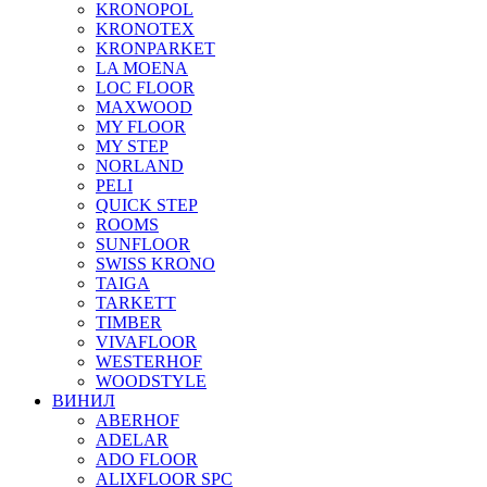
KRONOPOL
KRONOTEX
KRONPARKET
LA MOENA
LOC FLOOR
MAXWOOD
MY FLOOR
MY STEP
NORLAND
PELI
QUICK STEP
ROOMS
SUNFLOOR
SWISS KRONO
TAIGA
TARKETT
TIMBER
VIVAFLOOR
WESTERHOF
WOODSTYLE
ВИНИЛ
ABERHOF
ADELAR
ADO FLOOR
ALIXFLOOR SPC