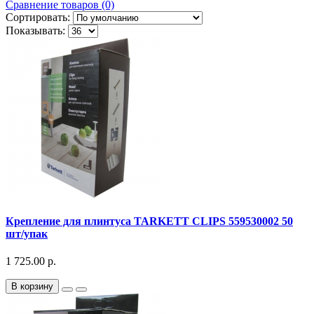
Сравнение товаров (0)
Сортировать:
Показывать:
Крепление для плинтуса TARKETT CLIPS 559530002 50
шт/упак
1 725.00 р.
В корзину