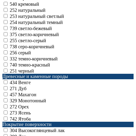
540
кремовый
252
натуральный
253
натуральный светлый
254
натуральный темный
739
светло-бежевый
375
светло-коричневый
255
светло-серый
738
серо-коричневый
256
серый
332
темно-коричневый
740
темно-красный
251
черный
Древесные и каменные породы
434
Венге
271
Дуб
457
Махагон
329
Монотонный
272
Орех
273
Ясень
742
Ятоба
Покрытие поверхности
304
Высокоглянцевый лак