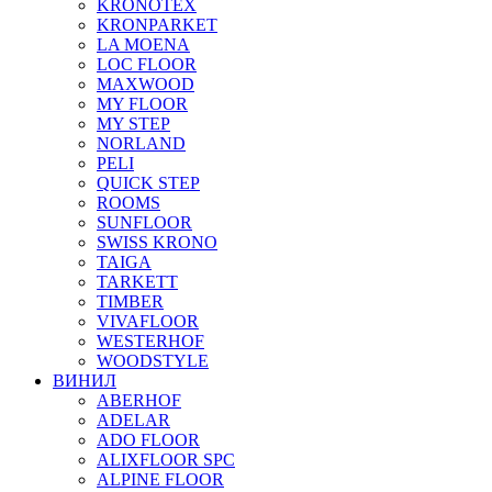
KRONOTEX
KRONPARKET
LA MOENA
LOC FLOOR
MAXWOOD
MY FLOOR
MY STEP
NORLAND
PELI
QUICK STEP
ROOMS
SUNFLOOR
SWISS KRONO
TAIGA
TARKETT
TIMBER
VIVAFLOOR
WESTERHOF
WOODSTYLE
ВИНИЛ
ABERHOF
ADELAR
ADO FLOOR
ALIXFLOOR SPC
ALPINE FLOOR