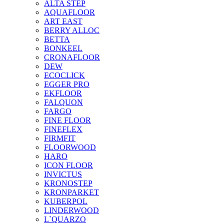
ALTA STEP
AQUAFLOOR
ART EAST
BERRY ALLOC
BETTA
BONKEEL
CRONAFLOOR
DEW
ECOCLICK
EGGER PRO
EKFLOOR
FALQUON
FARGO
FINE FLOOR
FINEFLEX
FIRMFIT
FLOORWOOD
HARO
ICON FLOOR
INVICTUS
KRONOSTEP
KRONPARKET
KUBERPOL
LINDERWOOD
L`QUARZO