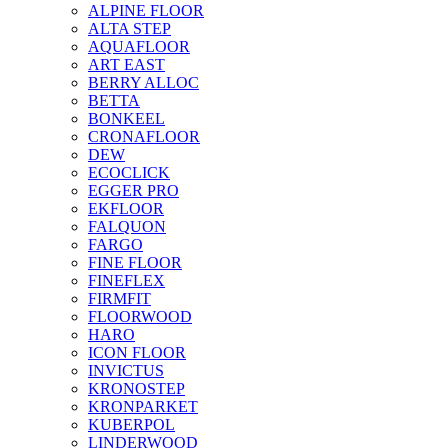
ALPINE FLOOR
ALTA STEP
AQUAFLOOR
ART EAST
BERRY ALLOC
BETTA
BONKEEL
CRONAFLOOR
DEW
ECOCLICK
EGGER PRO
EKFLOOR
FALQUON
FARGO
FINE FLOOR
FINEFLEX
FIRMFIT
FLOORWOOD
HARO
ICON FLOOR
INVICTUS
KRONOSTEP
KRONPARKET
KUBERPOL
LINDERWOOD