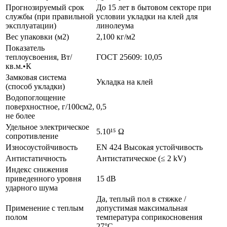
Прогнозируемый срок
До 15 лет в бытовом секторе при
службы (при правильной
условии укладки на клей для
эксплуатации)
линолеума
Вес упаковки (м2)
2,100 кг/м2
Показатель
теплоусвоения, Вт/
ГОСТ 25609: 10,05
кв.м.•К
Замковая система
Укладка на клей
(способ укладки)
Водопоглощение
поверхностное, г/100см2,
0,5
не более
Удельное электрическое
5.10¹⁵ Ω
сопротивление
Износоустойчивость
EN 424 Высокая устойчивость
Антистатичность
Антистатическое (≤ 2 kV)
Индекс снижения
приведенного уровня
15 dB
ударного шума
Да, теплый пол в стяжке /
Применение с теплым
допустимая максимальная
полом
температура соприкосновения
27°C.