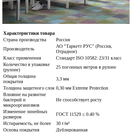
Характеристики товара
Страна производства
Россия
АО "Таркетт РУС" (Россия,
Производитель
Отрадное)
Класс применения
Стандарт ISO 10582: 23/31 класс
Количество в упаковке
25 погонных метров в рулоне
(рулоне)
Общая толщина
3,3 мм
покрытия
Толщина защитного слоя
0,30 мм Extreme Protection
Влияние на развитие
бактерий и
Не способствует росту
микроорганизмов
Изменение линейных
ГОСТ 11529 ≤ 0.40 %
размеров
Истираемость, не более
30 г/м²
Основа покрытия
Дублированная