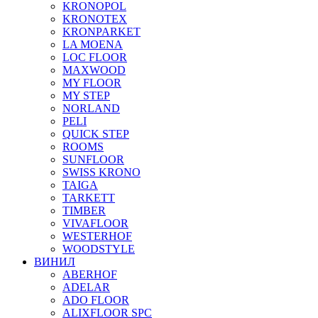
KRONOPOL
KRONOTEX
KRONPARKET
LA MOENA
LOC FLOOR
MAXWOOD
MY FLOOR
MY STEP
NORLAND
PELI
QUICK STEP
ROOMS
SUNFLOOR
SWISS KRONO
TAIGA
TARKETT
TIMBER
VIVAFLOOR
WESTERHOF
WOODSTYLE
ВИНИЛ
ABERHOF
ADELAR
ADO FLOOR
ALIXFLOOR SPC