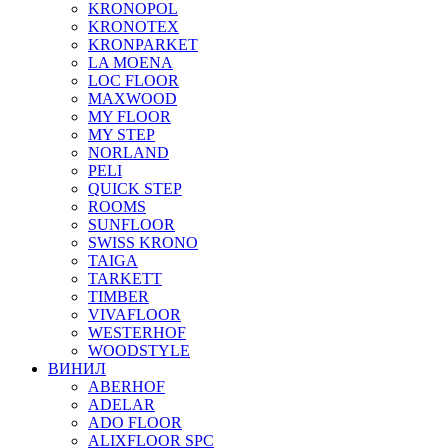
KRONOPOL
KRONOTEX
KRONPARKET
LA MOENA
LOC FLOOR
MAXWOOD
MY FLOOR
MY STEP
NORLAND
PELI
QUICK STEP
ROOMS
SUNFLOOR
SWISS KRONO
TAIGA
TARKETT
TIMBER
VIVAFLOOR
WESTERHOF
WOODSTYLE
ВИНИЛ
ABERHOF
ADELAR
ADO FLOOR
ALIXFLOOR SPC