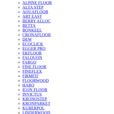
ALPINE FLOOR
ALTA STEP
AQUAFLOOR
ART EAST
BERRY ALLOC
BETTA
BONKEEL
CRONAFLOOR
DEW
ECOCLICK
EGGER PRO
EKFLOOR
FALQUON
FARGO
FINE FLOOR
FINEFLEX
FIRMFIT
FLOORWOOD
HARO
ICON FLOOR
INVICTUS
KRONOSTEP
KRONPARKET
KUBERPOL
LINDERWOOD