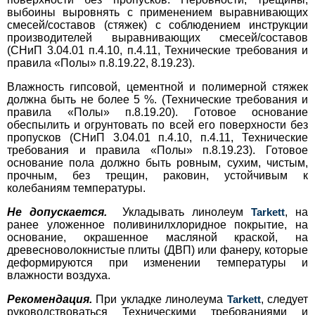
выбоины выровнять с применением выравнивающих
смесей/составов (стяжек) с соблюдением инструкции
производителей выравнивающих смесей/составов
(СНиП 3.04.01 п.4.10, п.4.11, Технические требования и
правила «Полы» п.8.19.22, 8.19.23).
Влажность гипсовой, цементной и полимерной стяжек
должна быть не более 5 %. (Технические требования и
правила «Полы» п.8.19.20). Готовое основание
обеспылить и огрунтовать по всей его поверхности без
пропусков (СНиП 3.04.01 п.4.10, п.4.11, Технические
требования и правила «Полы» п.8.19.23). Готовое
основание пола должно быть ровным, сухим, чистым,
прочным, без трещин, раковин, устойчивым к
колебаниям температуры.
Не допускается.
Укладывать линолеум
Tarkett
, на
ранее уложенное поливинилхлоридное покрытие, на
основание, окрашенное масляной краской, на
древесноволокнистые плиты (ДВП) или фанеру, которые
деформируются при изменении температуры и
влажности воздуха.
Рекомендация.
При укладке линолеума
Tarkett
, следует
руководствоваться Техническими требованиями и