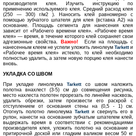
производителя клея. Изучить инструкцию по
применению используемого клея. Средний расход клея
(250 — 300) г/м2 ). Наносить клей равномерно с
помощью зубчатого шпателя для клея (вставка А2) на
основание. Площадь сегмента для нанесения клея
зависит от «Рабочего времени клея». «Рабочее время
клея» — время, в течение которого клей сохраняет свои
адгезионные свойства.
Важно!
Если на площадь с
нанесенным клеем не успели уложить линолеум
Tarkett
и
«Рабочее время клея» истекло, то клей необходимо
полностью удалить, а
затем новую порцию клея нанести
вновь.
УКЛАДКА СО ШВОМ
При укладке линолеума
Tarkett
со швом наложить
полотна внахлест (3-5) см до совмещения рисунка,
место нахлеста полотен прорезать по линейке насквозь,
удалить обрезки, затем произвести его раскрой с
отступлением от основания стены на (0,5 - 1) см.
Отогнуть полотно линолеума
Tarkett
и свернуть его в
рулон, нанести на основание зубчатым шпателем клей,
выдержать время в соответствии с рекомендациями
производителя клея, уложить полотно на основание и
притирочной доской или гладким валиком весом 50 кг